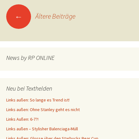
Beitragsnavigation
←
Ältere Beiträge
News by RP ONLINE
Neu bei Texthelden
Links außen: So lange es Trend ist!
Links außen: Ohne Stanley geht es nicht
Links Außen: 6-7?!
Links außen – Stylisher Balenciaga-Müll
Links Außen: Glosse über den Starbucks Bear Cup