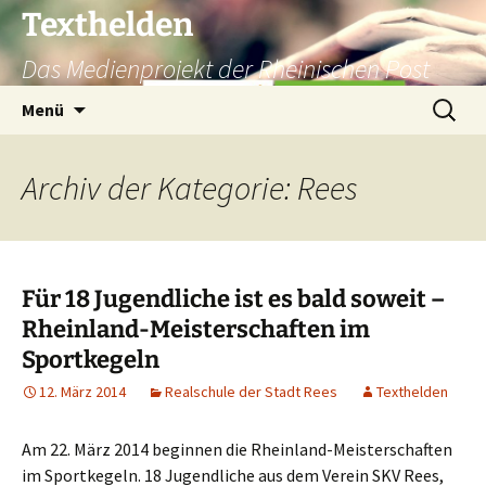
Texthelden
Das Medienprojekt der Rheinischen Post
Zum
Suchen
Menü
Inhalt
nach:
springen
Archiv der Kategorie: Rees
Für 18 Jugendliche ist es bald soweit –
Rheinland-Meisterschaften im
Sportkegeln
12. März 2014
Realschule der Stadt Rees
Texthelden
Am 22. März 2014 beginnen die Rheinland-Meisterschaften
im Sportkegeln. 18 Jugendliche aus dem Verein SKV Rees,