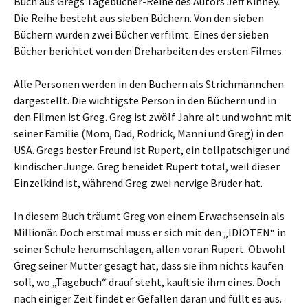
Buch aus Gregs Tagebücher-Reihe des Autors Jeff Kinney.
Die Reihe besteht aus sieben Büchern. Von den sieben
Büchern wurden zwei Bücher verfilmt. Eines der sieben
Bücher berichtet von den Dreharbeiten des ersten Filmes.
Alle Personen werden in den Büchern als Strichmännchen
dargestellt. Die wichtigste Person in den Büchern und in
den Filmen ist Greg. Greg ist zwölf Jahre alt und wohnt mit
seiner Familie (Mom, Dad, Rodrick, Manni und Greg) in den
USA. Gregs bester Freund ist Rupert, ein tollpatschiger und
kindischer Junge. Greg beneidet Rupert total, weil dieser
Einzelkind ist, während Greg zwei nervige Brüder hat.
In diesem Buch träumt Greg von einem Erwachsensein als
Millionär. Doch erstmal muss er sich mit den „IDIOTEN“ in
seiner Schule herumschlagen, allen voran Rupert. Obwohl
Greg seiner Mutter gesagt hat, dass sie ihm nichts kaufen
soll, wo „Tagebuch“ drauf steht, kauft sie ihm eines. Doch
nach einiger Zeit findet er Gefallen daran und füllt es aus.