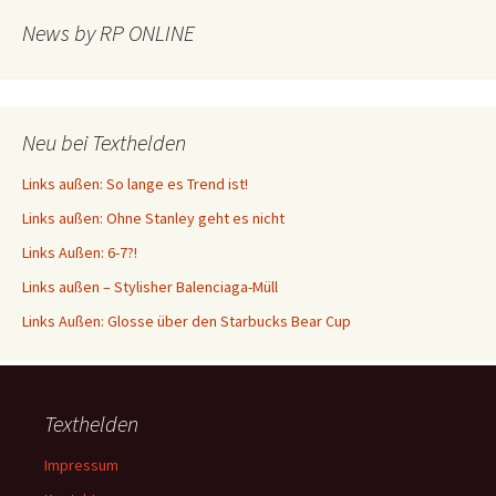
News by RP ONLINE
Neu bei Texthelden
Links außen: So lange es Trend ist!
Links außen: Ohne Stanley geht es nicht
Links Außen: 6-7?!
Links außen – Stylisher Balenciaga-Müll
Links Außen: Glosse über den Starbucks Bear Cup
Texthelden
Impressum