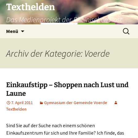
Texthelden
Das Medienprojekt der Rheinischen Post
Zum
Suchen
Menü
Inhalt
nach:
springen
Archiv der Kategorie: Voerde
Einkaufstipp – Shoppen nach Lust und
Laune
7. April 2011
Gymnasium der Gemeinde Voerde
Texthelden
Sind Sie auf der Suche nach einem schönen
Einkaufszentrum für sich und Ihre Familie? Ich finde, das