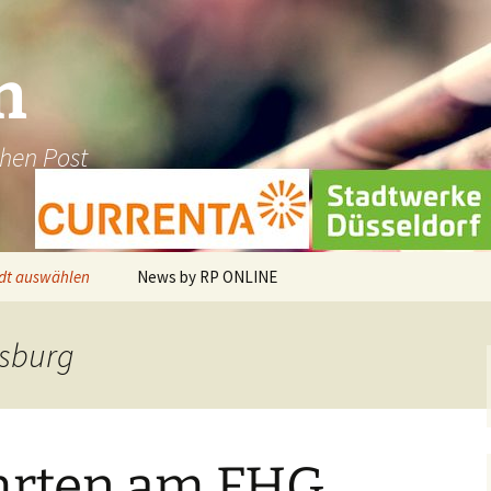
n
chen Post
dt auswählen
News by RP ONLINE
en
isburg
dburg-Hau
holt
hrten am FHG
üggen