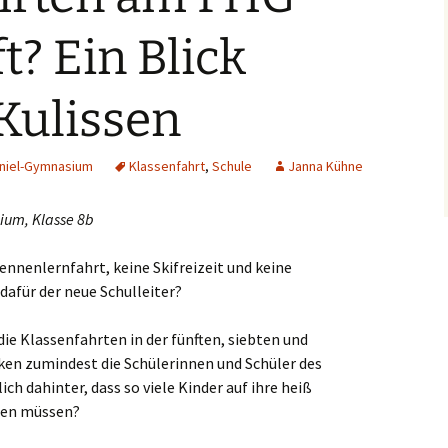
slaken
t? Ein Blick
rmagen
 Kulissen
sburg
seldorf
aniel-Gymnasium
Klassenfahrt
,
Schule
Janna Kühne
erich
ium, Klasse 8b
elenz
ennenlernfahrt, keine Skifreizeit und keine
dafür der neue Schulleiter?
rath
die Klassenfahrten in der fünften, siebten und
dern
ken zumindest die Schülerinnen und Schüler des
ch dahinter, dass so viele Kinder auf ihre heiß
ch
ten müssen?
frath