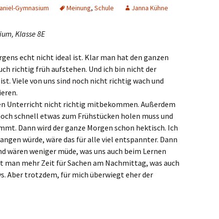
Haniel-Gymnasium
Meinung
,
Schule
Janna Kühne
ssenberg
ium, Klasse 8E
gberg
rgens echt nicht ideal ist. Klar man hat den ganzen
melskirchen
h richtig früh aufstehen. Und ich bin nicht der
st. Viele von uns sind noch nicht richtig wach und
el
ieren.
 den Unterricht nicht richtig mitbekommen. Außerdem
ich
n noch schnell etwas zum Frühstücken holen muss und
mmt. Dann wird der ganze Morgen schon hektisch. Ich
ten
angen würde, wäre das für alle viel entspannter. Dann
nd wären weniger müde, was uns auch beim Lernen
hat man mehr Zeit für Sachen am Nachmittag, was auch
ys. Aber trotzdem, für mich überwiegt eher der