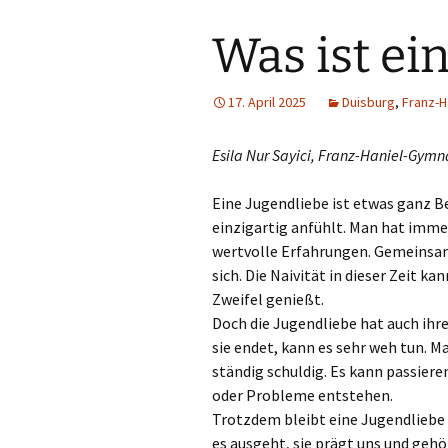
Was ist ei
17. April 2025
Duisburg
,
Franz-
Esila Nur Sayici, Franz-Haniel-Gymn
Eine Jugendliebe ist etwas ganz Bes
einzigartig anfühlt. Man hat imm
wertvolle Erfahrungen. Gemeinsam
sich. Die Naivität in dieser Zeit k
Zweifel genießt.
Doch die Jugendliebe hat auch ihre
sie endet, kann es sehr weh tun. M
ständig schuldig. Es kann passiere
oder Probleme entstehen.
Trotzdem bleibt eine Jugendliebe 
es ausgeht, sie prägt uns und geh