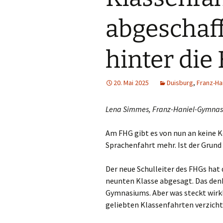
Din
abgeschaff
Do
hinter die
Dui
Düs
20. Mai 2025
Duisburg
,
Franz-H
Emm
Lena Simmes, Franz-Haniel-Gymnas
Erk
Am FHG gibt es von nun an keine K
Sprachenfahrt mehr. Ist der Grund 
Erk
Der neue Schulleiter des FHGs hat 
Gel
neunten Klasse abgesagt. Das den
Gymnasiums. Aber was steckt wirkli
Go
geliebten Klassenfahrten verzich
Gre