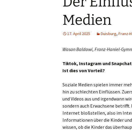
Der Einflu
Mön
Medien
Mo
17. April 2025
Duisburg
,
Franz-
Net
Wasan Baldawi, Franz-Haniel-Gymn
Neu
Tiktok, Instagram und Snapchat s
Ne
Ist dies von Vorteil?
Nie
Soziale Medien spielen immer mehr
Opl
hin zu schlechten Einflüssen. Zu
und Videos aus und irgendwann wir
Rad
sondern auch Erwachsene betrifft. L
Internet bloßstellen, also im Inte
Rat
Informationen über die Kinder und
wissen, ob die Kinder das überhaup
Re