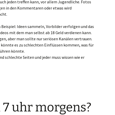
ch jeden treffen kann, vor allem Jugendliche. Fotos
en in den Kommentaren oder etwas wird
scheid
cht.
inberg
m Beispiel: Ideen sammeln, Vorbilder verfolgen und das
deos mit dem man selbst ab 18 Geld verdienen kann.
urdt
en, aber man sollte nur seriösen Kanälen vertrauen.
hermbeck
, könnte es zu schlechten Einflüssen kommen, was für
führen könnte.
walmtal
nd schlechte Seiten und jeder muss wissen wie er
ingen
aelen
isvorst
rsen
 7 uhr morgens?
rde