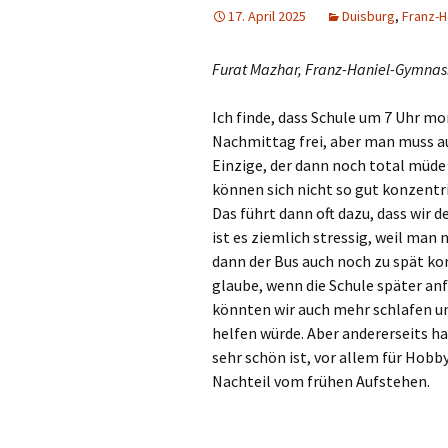
17. April 2025
Duisburg
,
Franz-
Wa
Furat Mazhar, Franz-Haniel-Gymnas
We
Ich finde, dass Schule um 7 Uhr mo
Wer
Nachmittag frei, aber man muss auc
Einzige, der dann noch total müde i
Wes
können sich nicht so gut konzentr
Das führt dann oft dazu, dass wir
Will
ist es ziemlich stressig, weil ma
dann der Bus auch noch zu spät ko
Xan
glaube, wenn die Schule später anf
könnten wir auch mehr schlafen u
helfen würde. Aber andererseits 
sehr schön ist, vor allem für Hobb
Nachteil vom frühen Aufstehen.