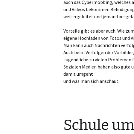
auch das Cybermobbing, welches au
und Videos bekommen Beleidigung
Rem
weitergeleitet und jemand ausgela
Rhe
Vorteile gibt es aber auch. Wie zu
eigene Hochladen von Fotos und Vi
Rhe
Man kann auch Nachrichten verfolg
Sc
Auch beim Verfolgen der Vorbilder
Jugendliche zu vielen Problemen 
Sch
Sozialen Medien haben also gute u
damit umgeht
Sol
und was man sich anschaut.
Str
Tön
Vie
Schule um
Voe