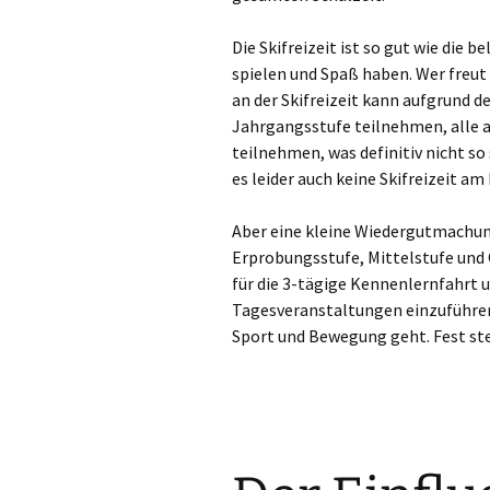
Ke
Die Skifreizeit ist so gut wie die b
spielen und Spaß haben. Wer freut 
Kev
an der Skifreizeit kann aufgrund d
Jahrgangsstufe teilnehmen, alle 
Kle
teilnehmen, was definitiv nicht so
es leider auch keine Skifreizeit a
Kor
Aber eine kleine Wiedergutmachung i
Kre
Erprobungsstufe, Mittelstufe und 
für die 3-tägige Kennenlernfahrt 
Lan
Tagesveranstaltungen einzuführe
Lev
Sport und Bewegung geht. Fest ste
Me
Me
Mo