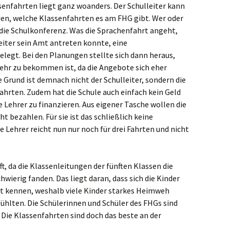
senfahrten liegt ganz woanders. Der Schulleiter kann
venbroich
en, welche Klassenfahrten es am FHG gibt. Wer oder
 die Schulkonferenz. Was die Sprachenfahrt angeht,
an
eiter sein Amt antreten konnte, eine
legt. Bei den Planungen stellte sich dann heraus,
minkeln
mehr zu bekommen ist, da die Angebote sich eher
 Grund ist demnach nicht der Schulleiter, sondern die
ligenhaus
hrten. Zudem hat die Schule auch einfach kein Geld
 Lehrer zu finanzieren. Aus eigener Tasche wollen die
den
t bezahlen. Für sie ist das schließlich keine
e Lehrer reicht nun nur noch für drei Fahrten und nicht
kelhoven
ckeswagen
t, da die Klassenleitungen der fünften Klassen die
hwierig fanden. Das liegt daran, dass sich die Kinder
hen
ut kennen, weshalb viele Kinder starkes Heimweh
rst
fühlten. Die Schülerinnen und Schüler des FHGs sind
 Die Klassenfahrten sind doch das beste an der
kar