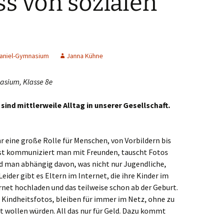
ss von sozialen
chengladbach
nheim
Haniel-Gymnasium
Janna Kühne
tetal
asium, Klasse 8e
kirchen-Vluyn
ind mittlerweile Alltag in unserer Gesellschaft.
uss
derkrüchten
 eine große Rolle für Menschen, von Vorbildern bis
aden
erst kommuniziert man mit Freunden, tauscht Fotos
d man abhängig davon, was nicht nur Jugendliche,
evormwald
eider gibt es Eltern im Internet, die ihre Kinder im
rnet hochladen und das teilweise schon ab der Geburt.
ingen
 Kindheitsfotos, bleiben für immer im Netz, ohne zu
t wollen würden. All das nur für Geld. Dazu kommt
es