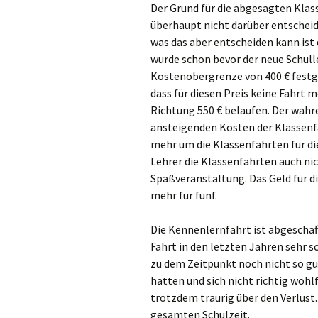
Der Grund für die abgesagten Klas
Gre
überhaupt nicht darüber entscheid
was das aber entscheiden kann ist
Ha
wurde schon bevor der neue Schull
Kostenobergrenze von 400 € festge
Ham
dass für diesen Preis keine Fahrt 
Richtung 550 € belaufen. Der wahre
Hei
ansteigenden Kosten der Klassenfa
mehr um die Klassenfahrten für die
Hil
Lehrer die Klassenfahrten auch nich
Spaßveranstaltung. Das Geld für di
Hüc
mehr für fünf.
Hü
Die Kennenlernfahrt ist abgeschaff
Fahrt in den letzten Jahren sehr sc
Jüc
zu dem Zeitpunkt noch nicht so g
Kaa
hatten und sich nicht richtig wohl
trotzdem traurig über den Verlust.
Kal
gesamten Schulzeit.