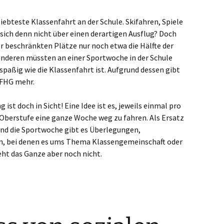
mpen
eliebteste Klassenfahrt an der Schule. Skifahren, Spiele
sich denn nicht über einen derartigen Ausflug? Doch
elaer
er beschränkten Plätze nur noch etwa die Hälfte der
anderen müssten an einer Sportwoche in der Schule
ve
 spaßig wie die Klassenfahrt ist. Aufgrund dessen gibt
m FHG mehr.
schenbroich
st doch in Sicht! Eine Idee ist es, jeweils einmal pro
feld
Oberstufe eine ganze Woche weg zu fahren. Als Ersatz
und die Sportwoche gibt es Überlegungen,
genfeld
n, bei denen es ums Thema Klassengemeinschaft oder
erkusen
ht das Ganze aber noch nicht.
erbusch
ttmann
ers