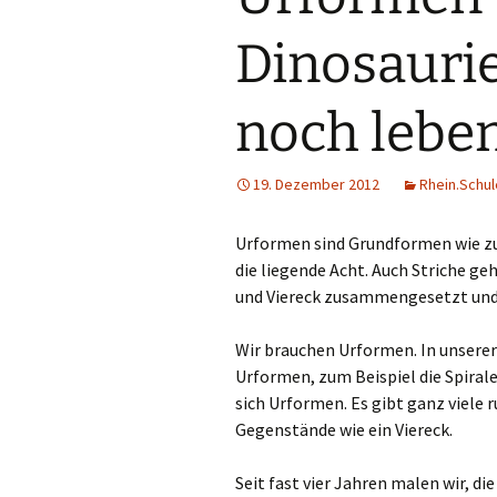
Din
Dinosauri
Do
noch lebe
Dui
Düs
19. Dezember 2012
Rhein.Schul
Emm
Urformen sind Grundformen wie zum
die liegende Acht. Auch Striche g
Erk
und Viereck zusammengesetzt und 
Erk
Wir brauchen Urformen. In unserer 
Urformen, zum Beispiel die Spiral
Gel
sich Urformen. Es gibt ganz viele 
Gegenstände wie ein Viereck.
Go
Seit fast vier Jahren malen wir, d
Gre