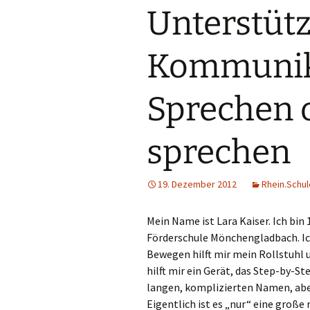
Unterstütz
Rem
Kommunik
Rhe
Rhe
Sprechen 
Sc
sprechen
Sch
Sol
19. Dezember 2012
Rhein.Schul
Str
Mein Name ist Lara Kaiser. Ich bin
Förderschule Mönchengladbach. Ich
Tön
Bewegen hilft mir mein Rollstuhl 
hilft mir ein Gerät, das Step-by-
Vie
langen, komplizierten Namen, aber
Eigentlich ist es „nur“ eine große 
Voe