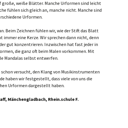
 große, weiße Blätter. Manche Urformen sind leicht
venbroich
he fühlen sich gleich an, manche nicht. Manche sind
verschiedene Urformen.
an
n. Beim Zeichnen fühlen wir, wie der Stift das Blatt
minkeln
t immer eine Kerze. Wir sprechen dann nicht, denn
eder gut konzentrieren. Inzwischen hat fast jeder in
ligenhaus
rformen, die ganz oft beim Malen vorkommen. Mit
e Mandalas selbst entwerfen.
den
h schon versucht, den Klang von Musikinstrumenten
kelhoven
 haben wir festgestellt, dass viele von uns die
hen Urformen dargestellt haben.
ckeswagen
aff, Mänchengladbach, Rhein.schule F.
hen
rst
kar