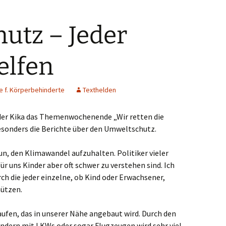
mpen
utz – Jeder
elaer
elfen
ve
schenbroich
e f. Körperbehinderte
Texthelden
feld
er Kika das Themenwochenende „Wir retten die
besonders die Berichte über den Umweltschutz.
genfeld
un, den Klimawandel aufzuhalten. Politiker vieler
erkusen
ür uns Kinder aber oft schwer zu verstehen sind. Ich
erbusch
ch die jeder einzelne, ob Kind oder Erwachsener,
hützen.
ttmann
ufen, das in unserer Nähe angebaut wird. Durch den
ers
ndern mit LKWs oder sogar Flugzeugen wird sehr viel