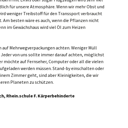
ädlich für unsere Atmosphäre. Wenn wir mehr Obst und
chengladbach
rd weniger Treibstoff für den Transsport verbraucht
. Am besten wäre es auch, wenn die Pflanzen nicht
nheim
n im Gewächshaus wird viel Öl zum Heizen
tetal
m auf Mehrwegverpackungen achten. Weniger Müll
kirchen-Vluyn
. Jeder von uns sollte immer darauf achten, möglichst
r möchte auf Fernseher, Computer oder all die vielen
uss
aufgeladen werden müssen. Stand-by einschalten oder
derkrüchten
inem Zimmer geht, sind aber Kleinigkeiten, die wir
nseren Planeten zu schützen.
aden
h, Rhein.schule F. Kärperbehinderte
evormwald
ingen
es