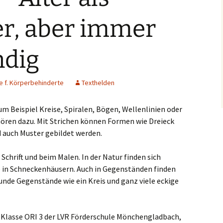
slaken
er, aber immer
rmagen
ndig
sburg
seldorf
e f. Körperbehinderte
Texthelden
erich
 Beispiel Kreise, Spiralen, Bögen, Wellenlinien oder
ehören dazu. Mit Strichen können Formen wie Dreieck
elenz
auch Muster gebildet werden.
rath
Schrift und beim Malen. In der Natur finden sich
e in Schneckenhäusern. Auch in Gegenständen finden
dern
runde Gegenstände wie ein Kreis und ganz viele eckige
ch
ie Klasse ORI 3 der LVR Förderschule Mönchengladbach,
frath