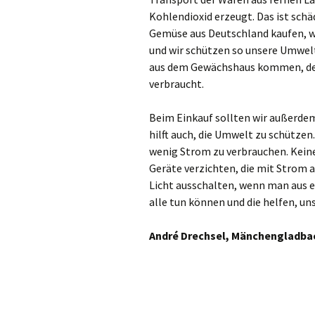
Kohlendioxid erzeugt. Das ist sch
Mön
Gemüse aus Deutschland kaufen, wi
und wir schützen so unsere Umwelt
Mo
aus dem Gewächshaus kommen, den
verbraucht.
Net
Beim Einkauf sollten wir außerde
Neu
hilft auch, die Umwelt zu schützen
wenig Strom zu verbrauchen. Keine
Ne
Geräte verzichten, die mit Strom 
Nie
Licht ausschalten, wenn man aus e
alle tun können und die helfen, u
Opl
André Drechsel, Mänchengladbac
Rad
Rat
Re