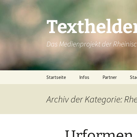
Texthelde
Das Medienprojekt der Rheinis
Zum
Startseite
Infos
Partner
Sta
Inhalt
springen
Alp
Archiv der Kategorie: Rh
Be
Boc
Urformen –
Br