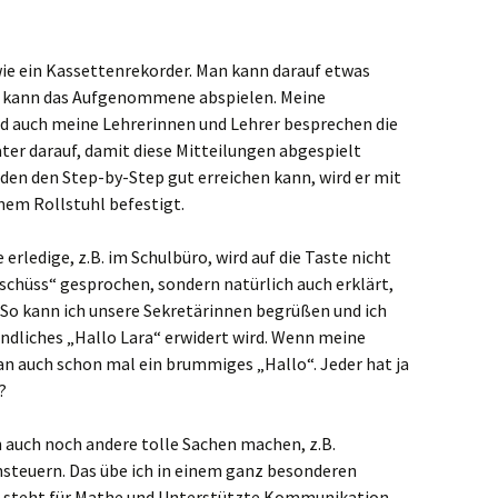
ssenberg
wie ein Kassettenrekorder. Man kann darauf etwas
gberg
 kann das Aufgenommene abspielen. Meine
nd auch meine Lehrerinnen und Lehrer besprechen die
melskirchen
äter darauf, damit diese Mitteilungen abgespielt
en den Step-by-Step gut erreichen kann, wird er mit
el
nem Rollstuhl befestigt.
ich
erledige, z.B. im Schulbüro, wird auf die Taste nicht
Tschüss“ gesprochen, sondern natürlich auch erklärt,
ten
. So kann ich unsere Sekretärinnen begrüßen und ich
undliches „Hallo Lara“ erwidert wird. Wenn meine
man auch schon mal ein brummiges „Hallo“. Jeder hat ja
?
 auch noch andere tolle Sachen machen, z.B.
nsteuern. Das übe ich in einem ganz besonderen
d steht für Mathe und Unterstützte Kommunikation.