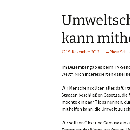
Ke
Umweltsch
Kev
kann mith
Kle
Kor
19. Dezember 2012
Rhein.Schul
Kre
Im Dezember gab es beim TV-Send
Welt“. Mich interessierten dabei 
Lan
Wir Menschen sollten alles dafür t
Lev
Staaten beschließen Gesetze, die f
Me
möchte ein paar Tipps nennen, dur
mithelfen kann, die Umwelt zu sc
Me
Wir sollten Obst und Gemüse einka
Mo
Transport der Waren aus fernen Lä