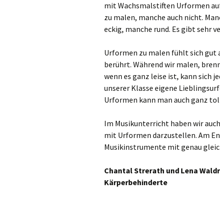
mit Wachsmalstiften Urformen auf
Gre
zu malen, manche auch nicht. Manc
eckig, manche rund. Es gibt sehr 
Ha
Urformen zu malen fühlt sich gut a
Ham
berührt. Während wir malen, brenn
wenn es ganz leise ist, kann sich j
Hei
unserer Klasse eigene Lieblingsu
Urformen kann man auch ganz toll
Hil
Im Musikunterricht haben wir auc
Hüc
mit Urformen darzustellen. Am Ende
Musikinstrumente mit genau gleic
Hü
Chantal Strerath und Lena Waldr
Jüc
Kärperbehinderte
Kaa
Kal