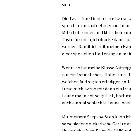
sich.
Wa
Die Taste funktioniert in etwa so 
We
sprechen und aufnehmen und man
Mitschülerinnen und Mitschüler u
Wer
Taste für mich, ich drücke dann sp
werden. Damit ich mit meinen Händ
Wes
einer speziellen Halterung an mei
Will
Wenn ich für meine Klasse Aufträge 
nur ein freundliches „Hallo“ und „
Xan
welchen Auftrag ich erledigen soll
freue mich, wenn mir dann ein fre
Laune mal nicht so gut ist, hört 
auch einmal schlechte Laune, oder
Mit meinem Step-by-Step kann ich
verschiedene elektrische Geräte a
Unterrichtsfach. Es heißt MUK un