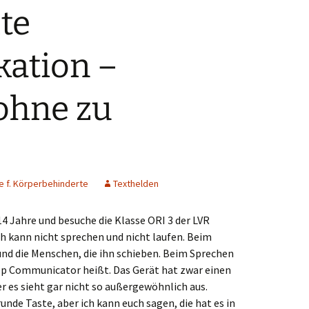
te
scheid
ation –
inberg
urdt
ohne zu
hermbeck
walmtal
ingen
e f. Körperbehinderte
Texthelden
aelen
 14 Jahre und besuche die Klasse ORI 3 der LVR
 kann nicht sprechen und nicht laufen. Beim
isvorst
und die Menschen, die ihn schieben. Beim Sprechen
Step Communicator heißt. Das Gerät hat zwar einen
rsen
 es sieht gar nicht so außergewöhnlich aus.
runde Taste, aber ich kann euch sagen, die hat es in
rde