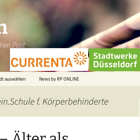
n
chen Post
dt auswählen
News by RP ONLINE
en
ein.Schule f. Körperbehinderte
dburg-Hau
holt
 Älter als
üggen