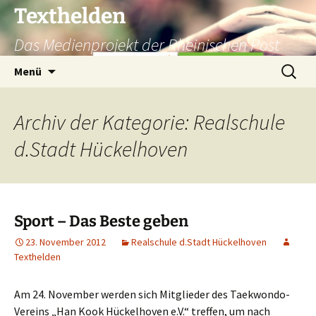
Texthelden
Das Medienprojekt der Rheinischen Post
Zum
Suchen
Menü
Inhalt
nach:
springen
Archiv der Kategorie: Realschule
d.Stadt Hückelhoven
Sport – Das Beste geben
23. November 2012
Realschule d.Stadt Hückelhoven
Texthelden
Am 24. November werden sich Mitglieder des Taekwondo-
Vereins „Han Kook Hückelhoven e.V.“ treffen, um nach