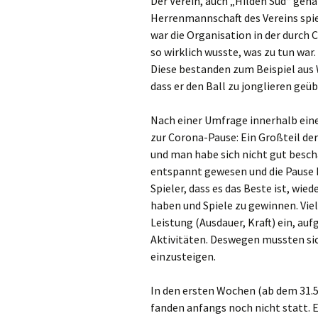
Der Verein, auch „Hilden Süd“ gena
Herrenmannschaft des Vereins spiel
Wa
war die Organisation in der durch
so wirklich wusste, was zu tun war
We
Diese bestanden zum Beispiel aus 
dass er den Ball zu jonglieren geüb
Wer
Nach einer Umfrage innerhalb ein
Wes
zur Corona-Pause: Ein Großteil der
und man habe sich nicht gut beschä
Will
entspannt gewesen und die Pause h
Spieler, dass es das Beste ist, wi
Xan
haben und Spiele zu gewinnen. Vie
Leistung (Ausdauer, Kraft) ein, au
Aktivitäten. Deswegen mussten sic
einzusteigen.
In den ersten Wochen (ab dem 31.5.
fanden anfangs noch nicht statt. E