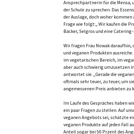
Ansprechpartnerin für die Mensa, 
der Schule zu sprechen. Das Essen
Gre
der Auslage, doch woher kommen a
Ha
Frage wie folgt:„ Wir kaufen die P
Bäcker, Selgros und eine Catering
Ham
Wir fragen Frau Nowak daraufhin, 
Hei
und veganen Produkten ausreiche. 
im vegetarischen Bereich, im vegane
Hil
aber auch schwierig umzusetzen in
antwortet sie. „Gerade die veganen
Hüc
oftmals sehr teuer, zu teuer, um s
angemessenen Preis anbieten zu k
Hü
Im Laufe des Gespräches haben wir
Jüc
ein paar Fragen zu stellen. Auf un
veganen Angebots sei, schätzte ei
Kaa
veganen Produkte auf jeden Fall auf
Kal
Anteil sogar bei 50 Przent des Ang