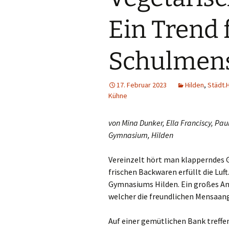
Din
Ein Trend 
Do
Schulmen
Dui
Düs
17. Februar 2023
Hilden
,
Städt.
Kühne
Emm
von Mina Dunker, Ella Franciscy, Pau
Erk
Gymnasium, Hilden
Erk
Vereinzelt hört man klapperndes Ge
frischen Backwaren erfüllt die Luf
Gel
Gymnasiums Hilden. Ein großes An
welcher die freundlichen Mensaang
Go
Auf einer gemütlichen Bank treffen
Gre