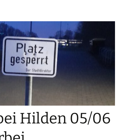
chengladbach
nheim
tetal
kirchen-Vluyn
uss
derkrüchten
aden
evormwald
 bei Hilden 05/06
ingen
rbei
es