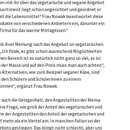
um mit ihr über das vegetarische und vegane Angebot
ssortiment liegt schön angerichtet und geordnet in
venbroich
ll die Lebensmittel? Frau Nowak beantwortet diese
an
rodukte von verschiedenen Anbietern ein, darunter ein
-Firma für das warme Mittagessen.“
minkeln
ob ihrer Meinung nach das Angebot an vegetarischen
ligenhaus
„Ich finde, es gibt schon ausreichend Möglichkeiten
n Bereich ist es natürlich nicht ganz so viel, es ist
den
 der Masse und auf den Preis muss man auch achten“,
 Alternativen, wie zum Beispiel veganer Käse, sind
kelhoven
ie den Schülern und Schülerinnen zu einem
önnen“, ergänzt Frau Nowak.
ckeswagen
 auch die Gelegenheit, den Angestellten der Mensa
hen
sere Frage, wie groß der Anteil des vegetarischen und
ne der Angestellten den Anteil der vegetarischen und
rst
 mehr als ein Viertel ein. In manchen Fällen sei der
kar
ebots gestiegen. Das klingt nicht schlecht, aber uns