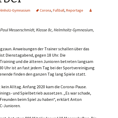
scheid
elmholz-Gymnasium
Corona
,
Fußball
,
Reportage
inberg
d Paul Messerschmidt, Klasse 8c, Helmholtz-Gymnasium,
urdt
hermbeck
gzaun. Anweisungen der Trainer schallen über das
ist Dienstagabend, gegen 18 Uhr. Die
walmtal
raining und die älteren Junioren betreten langsam
30 Uhr ist an fast jedem Tag bei der Sportvereinigung
ingen
nende finden den ganzen Tag lang Spiele statt.
aelen
it kein Alltag. Anfang 2020 kam die Corona-Pause.
nings- und Spielbetrieb aussetzen. „Es war schade,
isvorst
Freunden beim Spiel zu haben“, erklärt Anton
rsen
 C-Junioren.
rde