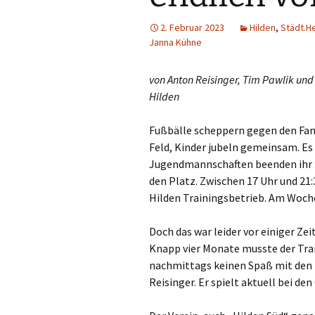
Rem
2. Februar 2023
Hilden
,
Städt.H
Janna Kühne
Rhe
von Anton Reisinger, Tim Pawlik un
Rhe
Hilden
Sc
Fußbälle scheppern gegen den Fan
Feld, Kinder jubeln gemeinsam. Es 
Sch
Jugendmannschaften beenden ihr T
den Platz. Zwischen 17 Uhr und 21:
Sol
Hilden Trainingsbetrieb. Am Woche
Str
Doch das war leider vor einiger Ze
Knapp vier Monate musste der Trai
Tön
nachmittags keinen Spaß mit den 
Vie
Reisinger. Er spielt aktuell bei den
Voe