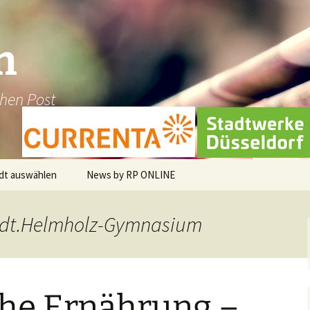
n
chen Post
dt auswählen
News by RP ONLINE
en
tädt.Helmholz-Gymnasium
dburg-Hau
holt
che Ernährung –
üggen