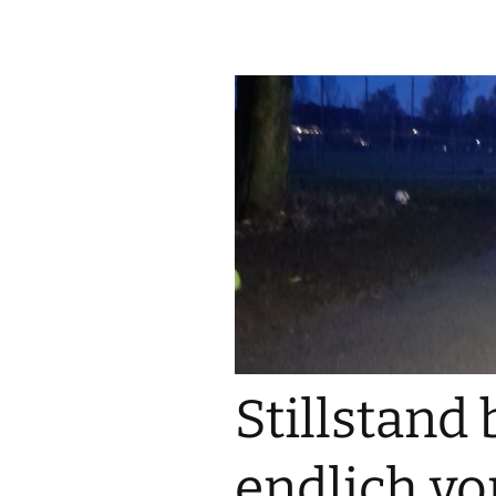
Mön
Mo
Net
Neu
Ne
Nie
Opl
Rad
Stillstand
Rat
endlich vo
Re