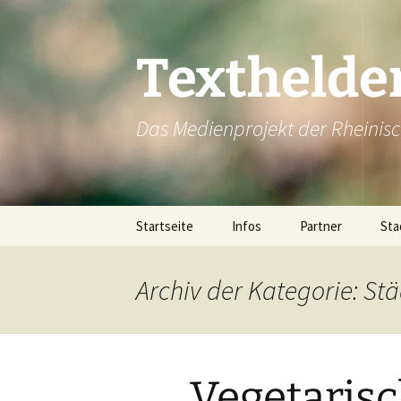
Texthelde
Das Medienprojekt der Rheinis
Zum
Startseite
Infos
Partner
Sta
Inhalt
springen
Alp
Archiv der Kategorie: S
Be
Boc
Vegetaris
Br