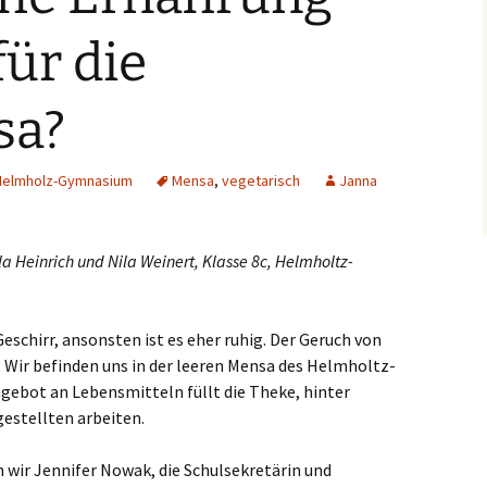
slaken
für die
rmagen
sa?
sburg
seldorf
Helmholz-Gymnasium
Mensa
,
vegetarisch
Janna
erich
la Heinrich und Nila Weinert, Klasse 8c, Helmholtz-
elenz
rath
schirr, ansonsten ist es eher ruhig. Der Geruch von
t. Wir befinden uns in der leeren Mensa des Helmholtz-
dern
gebot an Lebensmitteln füllt die Theke, hinter
estellten arbeiten.
ch
 wir Jennifer Nowak, die Schulsekretärin und
frath