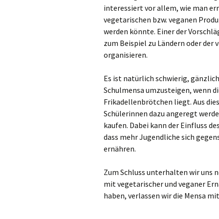
interessiert vor allem, wie man er
Ke
vegetarischen bzw. veganen Produ
werden könnte. Einer der Vorschlä
Kev
zum Beispiel zu Ländern oder der
organisieren.
Kle
Es ist natürlich schwierig, gänzli
Kor
Schulmensa umzusteigen, wenn die
Frikadellenbrötchen liegt. Aus die
Kre
Schülerinnen dazu angeregt werde
kaufen. Dabei kann der Einfluss de
Lan
dass mehr Jugendliche sich gegens
ernähren.
Lev
Me
Zum Schluss unterhalten wir uns 
mit vegetarischer und veganer Ern
Me
haben, verlassen wir die Mensa mi
Mo