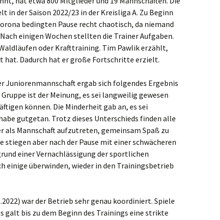
nnt, hat etwa 800 Mitglieder und 19 Mannschaften. Die
t in der Saison 2022/23 in der Kreisliga A. Zu Beginn
ssenberg
 Corona bedingten Pause recht chaotisch, da niemand
. Nach einigen Wochen stellten die Trainer Aufgaben.
gberg
Waldläufen oder Krafttraining. Tim Pawlik erzählt,
t hat. Dadurch hat er große Fortschritte erzielt.
melskirchen
er Juniorenmannschaft ergab sich folgendes Ergebnis
el
 Gruppe ist der Meinung, es sei langweilig gewesen
ftigen können. Die Minderheit gab an, es sei
ich
abe gutgetan. Trotz dieses Unterschieds finden alle
eder als Mannschaft aufzutreten, gemeinsam Spaß zu
ten
le stiegen aber nach der Pause mit einer schwächeren
fgrund einer Vernachlässigung der sportlichen
h einige überwinden, wieder in den Trainingsbetrieb
2022) war der Betrieb sehr genau koordiniert. Spiele
s galt bis zu dem Beginn des Trainings eine strikte