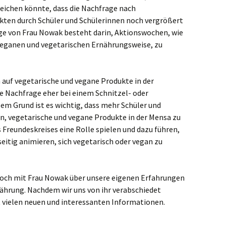
reichen könnte, dass die Nachfrage nach
mpen
kten durch Schüler und Schülerinnen noch vergrößert
ge von Frau Nowak besteht darin, Aktionswochen, wie
elaer
 veganen und vegetarischen Ernährungsweise, zu
ve
ch auf vegetarische und vegane Produkte in der
schenbroich
 Nachfrage eher bei einem Schnitzel- oder
sem Grund ist es wichtig, dass mehr Schüler und
feld
n, vegetarische und vegane Produkte in der Mensa zu
s Freundeskreises eine Rolle spielen und dazu führen,
genfeld
eitig animieren, sich vegetarisch oder vegan zu
erkusen
erbusch
noch mit Frau Nowak über unsere eigenen Erfahrungen
ährung. Nachdem wir uns von ihr verabschiedet
ttmann
t vielen neuen und interessanten Informationen.
ers