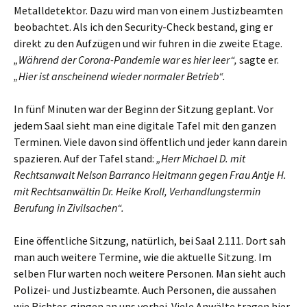
Metalldetektor. Dazu wird man von einem Justizbeamten
beobachtet. Als ich den Security-Check bestand, ging er
direkt zu den Aufzügen und wir fuhren in die zweite Etage.
„Während der Corona-Pandemie war es hier leer“,
sagte er.
„Hier ist anscheinend wieder normaler Betrieb“.
In fünf Minuten war der Beginn der Sitzung geplant. Vor
jedem Saal sieht man eine digitale Tafel mit den ganzen
Terminen. Viele davon sind öffentlich und jeder kann darein
spazieren. Auf der Tafel stand:
„Herr Michael D. mit
Rechtsanwalt Nelson Barranco Heitmann gegen Frau Antje H.
mit Rechtsanwältin Dr. Heike Kroll, Verhandlungstermin
Berufung in Zivilsachen“.
Eine öffentliche Sitzung, natürlich, bei Saal 2.111. Dort sah
man auch weitere Termine, wie die aktuelle Sitzung. Im
selben Flur warten noch weitere Personen. Man sieht auch
Polizei- und Justizbeamte. Auch Personen, die aussahen
wie Richter, gingen an uns vorbei. Viele Anwälte tragen hier