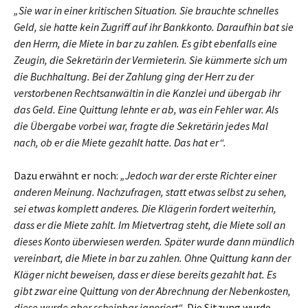
„Sie war in einer kritischen Situation. Sie brauchte schnelles
Geld, sie hatte kein Zugriff auf ihr Bankkonto. Daraufhin bat sie
den Herrn, die Miete in bar zu zahlen. Es gibt ebenfalls eine
Zeugin, die Sekretärin der Vermieterin. Sie kümmerte sich um
die Buchhaltung. Bei der Zahlung ging der Herr zu der
verstorbenen Rechtsanwältin in die Kanzlei und übergab ihr
das Geld. Eine Quittung lehnte er ab, was ein Fehler war. Als
die Übergabe vorbei war, fragte die Sekretärin jedes Mal
nach, ob er die Miete gezahlt hatte. Das hat er“.
Dazu erwähnt er noch:
„Jedoch war der erste Richter einer
anderen Meinung. Nachzufragen, statt etwas selbst zu sehen,
sei etwas komplett anderes. Die Klägerin fordert weiterhin,
dass er die Miete zahlt. Im Mietvertrag steht, die Miete soll an
dieses Konto überwiesen werden. Später wurde dann mündlich
vereinbart, die Miete in bar zu zahlen. Ohne Quittung kann der
Kläger nicht beweisen, dass er diese bereits gezahlt hat. Es
gibt zwar eine Quittung von der Abrechnung der Nebenkosten,
diese wurde aber scheinbar ignoriert“
. Die Sitzung wurde