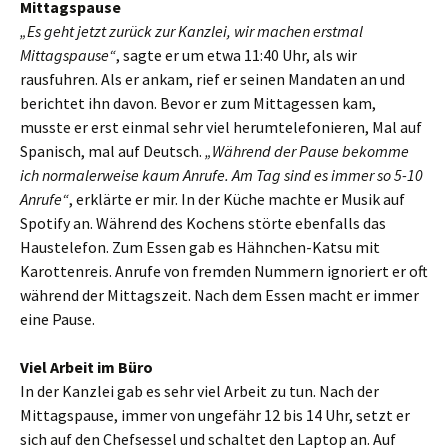
Mittagspause
„Es geht jetzt zurück zur Kanzlei, wir machen erstmal
Mittagspause“
, sagte er um etwa 11:40 Uhr, als wir
rausfuhren. Als er ankam, rief er seinen Mandaten an und
berichtet ihn davon. Bevor er zum Mittagessen kam,
musste er erst einmal sehr viel herumtelefonieren, Mal auf
Spanisch, mal auf Deutsch.
„Während der Pause bekomme
ich normalerweise kaum Anrufe. Am Tag sind es immer so 5-10
Anrufe“
, erklärte er mir. In der Küche machte er Musik auf
Spotify an. Während des Kochens störte ebenfalls das
Haustelefon. Zum Essen gab es Hähnchen-Katsu mit
Karottenreis. Anrufe von fremden Nummern ignoriert er oft
während der Mittagszeit. Nach dem Essen macht er immer
eine Pause.
Viel Arbeit im Büro
In der Kanzlei gab es sehr viel Arbeit zu tun. Nach der
Mittagspause, immer von ungefähr 12 bis 14 Uhr, setzt er
sich auf den Chefsessel und schaltet den Laptop an. Auf