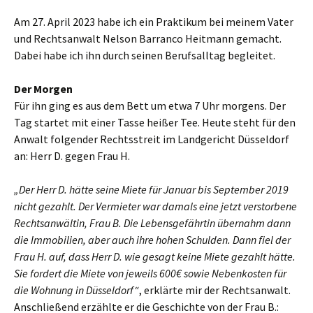
Am 27. April 2023 habe ich ein Praktikum bei meinem Vater
und Rechtsanwalt Nelson Barranco Heitmann gemacht.
Dabei habe ich ihn durch seinen Berufsalltag begleitet.
Der Morgen
Für ihn ging es aus dem Bett um etwa 7 Uhr morgens. Der
Tag startet mit einer Tasse heißer Tee. Heute steht für den
Anwalt folgender Rechtsstreit im Landgericht Düsseldorf
an: Herr D. gegen Frau H.
„Der Herr D. hätte seine Miete für Januar bis September 2019
nicht gezahlt. Der Vermieter war damals eine jetzt verstorbene
Rechtsanwältin, Frau B. Die Lebensgefährtin übernahm dann
die Immobilien, aber auch ihre hohen Schulden. Dann fiel der
Frau H. auf, dass Herr D. wie gesagt keine Miete gezahlt hätte.
Sie fordert die Miete von jeweils 600€ sowie Nebenkosten für
die Wohnung in Düsseldorf“
, erklärte mir der Rechtsanwalt.
Anschließend erzählte er die Geschichte von der Frau B.: