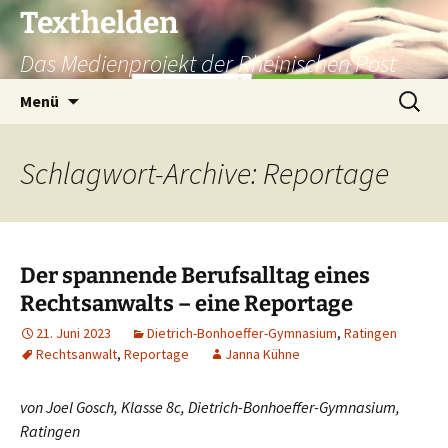
Texthelden
Das Medienprojekt der Rheinischen Post
Zum
Suchen
Menü
Inhalt
nach:
springen
Schlagwort-Archive: Reportage
Der spannende Berufsalltag eines
Rechtsanwalts – eine Reportage
21. Juni 2023
Dietrich-Bonhoeffer-Gymnasium
,
Ratingen
Rechtsanwalt
,
Reportage
Janna Kühne
von Joel Gosch, Klasse 8c, Dietrich-Bonhoeffer-Gymnasium,
Ratingen