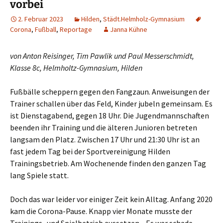
vorbei
2. Februar 2023
Hilden
,
Städt.Helmholz-Gymnasium
Corona
,
Fußball
,
Reportage
Janna Kühne
von Anton Reisinger, Tim Pawlik und Paul Messerschmidt,
Klasse 8c, Helmholtz-Gymnasium, Hilden
Fußbälle scheppern gegen den Fangzaun. Anweisungen der
Trainer schallen über das Feld, Kinder jubeln gemeinsam. Es
ist Dienstagabend, gegen 18 Uhr. Die Jugendmannschaften
beenden ihr Training und die älteren Junioren betreten
langsam den Platz. Zwischen 17 Uhr und 21:30 Uhr ist an
fast jedem Tag bei der Sportvereinigung Hilden
Trainingsbetrieb. Am Wochenende finden den ganzen Tag
lang Spiele statt.
Doch das war leider vor einiger Zeit kein Alltag. Anfang 2020
kam die Corona-Pause. Knapp vier Monate musste der
Trainings- und Spielbetrieb aussetzen. „Es war schade,