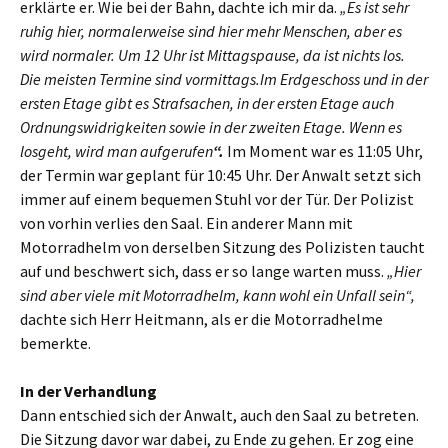
erklärte er. Wie bei der Bahn, dachte ich mir da.
„Es ist sehr
ruhig hier, normalerweise sind hier mehr Menschen, aber es
wird normaler. Um 12 Uhr ist Mittagspause, da ist nichts los.
Die meisten Termine sind vormittags.
Im Erdgeschoss und in der
ersten Etage gibt es Strafsachen, in der ersten Etage auch
Ordnungswidrigkeiten sowie in der zweiten Etage. Wenn es
losgeht, wird man
aufgerufen
“.
Im Moment war es 11:05 Uhr,
der Termin war geplant für 10:45 Uhr. Der Anwalt setzt sich
immer auf einem bequemen Stuhl vor der Tür. Der Polizist
von vorhin verlies den Saal. Ein anderer Mann mit
Motorradhelm von derselben Sitzung des Polizisten taucht
auf und beschwert sich, dass er so lange warten muss.
„Hier
sind aber viele mit Motorradhelm, kann wohl ein Unfall sein“,
dachte sich Herr Heitmann, als er die Motorradhelme
bemerkte.
In der Verhandlung
Dann entschied sich der Anwalt, auch den Saal zu betreten.
Die Sitzung davor war dabei, zu Ende zu gehen. Er zog eine