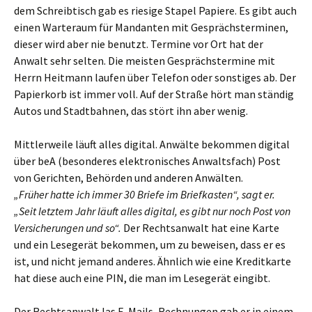
dem Schreibtisch gab es riesige Stapel Papiere. Es gibt auch
einen Warteraum für Mandanten mit Gesprächsterminen,
dieser wird aber nie benutzt. Termine vor Ort hat der
Anwalt sehr selten. Die meisten Gesprächstermine mit
Herrn Heitmann laufen über Telefon oder sonstiges ab. Der
Papierkorb ist immer voll. Auf der Straße hört man ständig
Autos und Stadtbahnen, das stört ihn aber wenig.
Mittlerweile läuft alles digital. Anwälte bekommen digital
über beA (besonderes elektronisches Anwaltsfach) Post
von Gerichten, Behörden und anderen Anwälten.
„Früher hatte ich immer 30 Briefe im Briefkasten“, sagt er.
„Seit letztem Jahr läuft alles digital, es gibt nur noch Post von
Versicherungen und so“.
Der Rechtsanwalt hat eine Karte
und ein Lesegerät bekommen, um zu beweisen, dass er es
ist, und nicht jemand anderes. Ähnlich wie eine Kreditkarte
hat diese auch eine PIN, die man im Lesegerät eingibt.
Der Rechtsanwalt las E-Mails, Rechnungen gab er in einem