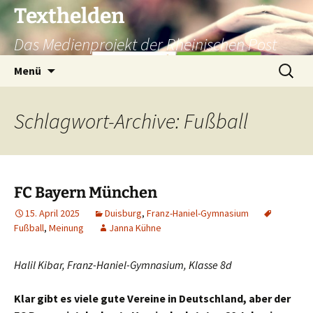
Texthelden
Das Medienprojekt der Rheinischen Post
Zum
Suchen
Menü
Inhalt
nach:
springen
Schlagwort-Archive: Fußball
FC Bayern München
15. April 2025
Duisburg
,
Franz-Haniel-Gymnasium
Fußball
,
Meinung
Janna Kühne
Halil Kibar, Franz-Haniel-Gymnasium, Klasse 8d
Klar gibt es viele gute Vereine in Deutschland, aber der