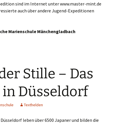
pedition sind im Internet unter www.master-mint.de
chengladbach
ressierte auch über andere Jugend-Expeditionen
nheim
fliche Marienschule Mänchengladbach
tetal
kirchen-Vluyn
uss
der Stille – Das
derkrüchten
in Düsseldorf
aden
evormwald
enschule
Texthelden
ingen
Düsseldorf leben über 6500 Japaner und bilden die
es