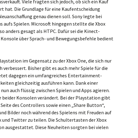
sverkauft. Viele fragten sich jedoch, ob sich ein Kauf
rt hat. Die Grundlage für eine Kaufentscheidung
 Neuanschaffung genau dienen soll. Sony legte bei
 aufs Spielen. Microsoft hingegen stellte die Xbox
so anders gesagt als HTPC. Dafür sei die Kinect-
ie Konsole über Sprach- und Bewegungsbefehle bedient
Playstation im Gegensatz zu der Xbox One, die sich nur
h verbessert. Bisher gibt es auch mehr Spiele für die
ietet dagegen ein umfangreiches Entertainment-
eiten gleichzeitig ausführen kann. Dank einer
un auch flüssig zwischen Spielen und Apps agieren.
r beider Konsolen verändert. Bei der Playstation gibt
 Seite des Controllers sowie einen „Share Button“,
nd Bilder noch während des Spielens mit Freuden auf
und Twitter zu teilen. Die Schultertasten der Xbox
on ausgestattet. Diese Neuheiten sorgten bei vielen