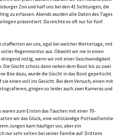
uisburger Zoo und half uns bei den 41 Sichtungen, die
venbroich
chtig zu erfassen. Abends wurden alle Daten des Tages
egen präsentiert. Da reichte es oft nur für fünf
an
minkeln
staffierten wir uns, egal bei welcher Wetterlage, mit
oller Regenmontur aus. Obwohl wir nie in einen
ligenhaus
h dringend nötig, wenn wir mit einer Geschwindigkeit
den
n. Die Gischt schoss dann neben dem Boot bis zu zwei
ne Böe dazu, wurde die Gischt in das Boot gepeitscht.
kelhoven
 sie einen voll ins Gesicht. Bei dem Versuch, einen mit
otografieren, gingen so leider auch zwei Kameras und
ckeswagen
hen
s waren zum Ersten das Tauchen mit einer 70-
atten wir das Glück, eine vollständige Pottwalfamilie
rst
hrem Jungen kam häufiger vor, aber ein
nur sehr selten bei seiner Familie auf. Drittens
kar