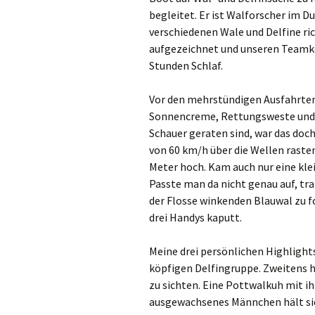
begleitet. Er ist Walforscher im D
Gre
verschiedenen Wale und Delfine ri
aufgezeichnet und unseren Teamkoll
Ha
Stunden Schlaf.
Ham
Vor den mehrstündigen Ausfahrten 
Sonnencreme, Rettungsweste und v
Hei
Schauer geraten sind, war das doc
Hil
von 60 km/h über die Wellen raste
Meter hoch. Kam auch nur eine klei
Hüc
Passte man da nicht genau auf, traf
der Flosse winkenden Blauwal zu f
Hü
drei Handys kaputt.
Jüc
Meine drei persönlichen Highlight
köpfigen Delfingruppe. Zweitens h
Kaa
zu sichten. Eine Pottwalkuh mit i
ausgewachsenes Männchen hält sich 
Kal