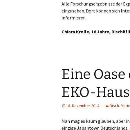
Alle Forschungsergebnisse der Ex
Mön
einzusehen. Dort können sich Inte
informieren.
Mo
Chiara Krolle, 16 Jahre, Bischä
Net
Neu
Ne
Eine Oase 
Nie
EKO-Haus 
Opl
Rad
18. Dezember 2014
Bisch. Mari
Rat
Man mag es kaum glauben, aber in 
einzige Japantown Deutschlands.
Re