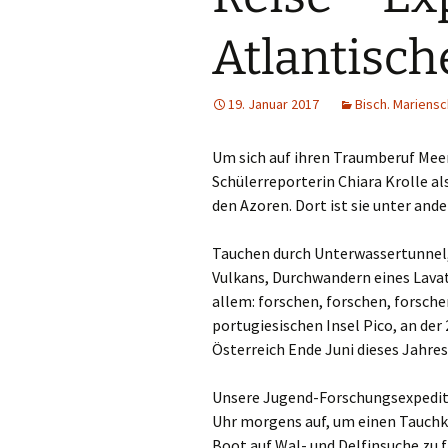
Din
Atlantisc
Do
19. Januar 2017
Bisch. Mariensc
Dui
Um sich auf ihren Traumberuf Meer
Düs
Schülerreporterin Chiara Krolle a
den Azoren. Dort ist sie unter an
Emm
Tauchen durch Unterwassertunnel,
Erk
Vulkans, Durchwandern eines Lava
Erk
allem: forschen, forschen, forsche
portugiesischen Insel Pico, an der
Gel
Österreich Ende Juni dieses Jahr
Go
Unsere Jugend-Forschungsexpeditio
Uhr morgens auf, um einen Tauchku
Gre
Boot auf Wal- und Delfinsuche zu f