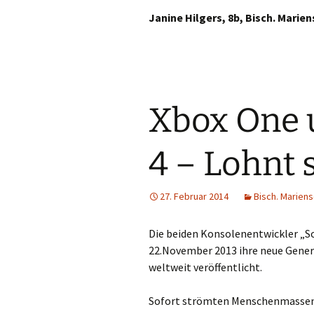
Janine Hilgers, 8b, Bisch. Mari
Wa
We
Wer
Xbox One 
Wes
4 – Lohnt 
Will
Xan
27. Februar 2014
Bisch. Marien
Die beiden Konsolenentwickler „S
22.November 2013 ihre neue Gener
weltweit veröffentlicht.
Sofort strömten Menschenmassen i