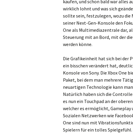
kaufen, und schon bald war alles au
wirklich lohnt und was sich geände
sollte sein, festzulegen, wozu die
seiner Next-Gen-Konsole den Fokus
One als Multimediazentrale dar, al
Steuerung mit an Bord, mit der d
werden könne.
Die Grafikeinheit hat sich bei der 
ein bisschen verändert hat, deutlic
Konsole von Sony. Die Xbox One b
Paket, bei dem man mehrere Tätigk
neuartigen Technologie kann man n
Natürlich haben sich die Controlle
es nun ein Touchpad an der oberen
welcher es ermöglicht, Gameplay u
Sozialen Netzwerken wie Facebook 
One sind nun mit Vibrationsfunkti
Spielern für ein tolles Spielgefühl.