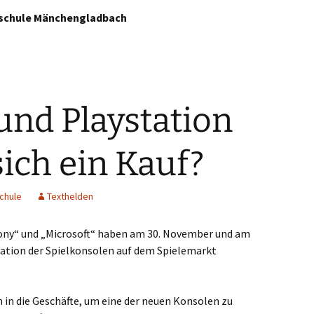
enschule Mänchengladbach
ssenberg
gberg
melskirchen
und Playstation
el
sich ein Kauf?
ich
ten
schule
Texthelden
ony“ und „Microsoft“ haben am 30. November und am
ation der Spielkonsolen auf dem Spielemarkt
n die Geschäfte, um eine der neuen Konsolen zu