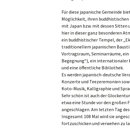
Rem
Für diese japanische Gemeinde bie
Möglichkeit, ihren buddhistischen 
Rhe
mit Japan bzw. mit dessen Sitten
hier in dieser ganz besonderen A
Rhe
ein buddhistischer Tempel, der „Eko
traditionellem japanischen Bausti
Sc
Vortragsraum, Seminarräume, ein 
Begegnung“), ein internationaler
Sch
und eine öffentliche Bibliothek.
Es werden japanisch-deutsche Ver
Sol
Konzerte und Teezeremonien sowie
Koto-Musik, Kalligraphie und Spra
Str
Sehr schön ist auch der Glockentu
etwa eine Stunde vor den großen 
Tön
angeschlagen. Am letzten Tag des 
Vie
Insgesamt 108 Mal wird sie anges
fortzuschicken und verwehen zu la
Voe