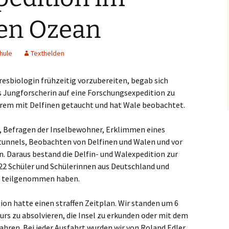
slaken
hen Ozean
rmagen
hule
Texthelden
sburg
esbiologin frühzeitig vorzubereiten, begab sich
seldorf
ls Jungforscherin auf eine Forschungsexpedition zu
derem mit Delfinen getaucht und hat Wale beobachtet.
erich
 Befragen der Inselbewohner, Erklimmen eines
elenz
tunnels, Beobachten von Delfinen und Walen und vor
rath
n. Daraus bestand die Delfin- und Walexpedition zur
 22 Schüler und Schülerinnen aus Deutschland und
dern
es teilgenommen haben.
ch
n hatte einen straffen Zeitplan. Wir standen um 6
rs zu absolvieren, die Insel zu erkunden oder mit dem
frath
ahren. Bei jeder Ausfahrt wurden wir von Roland Edler