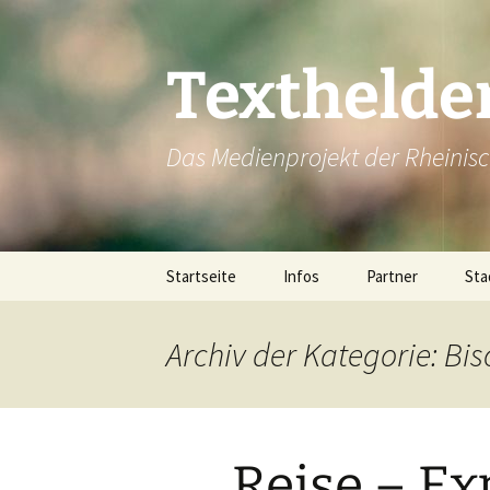
Texthelde
Das Medienprojekt der Rheinis
Zum
Startseite
Infos
Partner
Sta
Inhalt
springen
Alp
Archiv der Kategorie: Bi
Be
Boc
Reise – Ex
Br