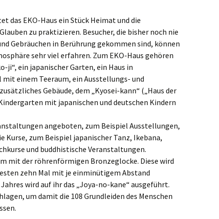
scheid
tet das EKO-Haus ein Stück Heimat und die
Glauben zu praktizieren. Besucher, die bisher noch nie
inberg
 und Gebräuchen in Berührung gekommen sind, können
tmosphäre sehr viel erfahren. Zum EKO-Haus gehören
urdt
-ji“, ein japanischer Garten, ein Haus in
l mit einem Teeraum, ein Ausstellungs- und
hermbeck
zusätzliches Gebäude, dem „Kyosei-kann“ („Haus der
 Kindergarten mit japanischen und deutschen Kindern
walmtal
anstaltungen angeboten, zum Beispiel Ausstellungen,
ingen
 Kurse, zum Beispiel japanischer Tanz, Ikebana,
chkurse und buddhistische Veranstaltungen.
aelen
rm mit der röhrenförmigen Bronzeglocke. Diese wird
Festen zehn Mal mit je einminütigem Abstand
isvorst
Jahres wird auf ihr das „Joya-no-kane“ ausgeführt.
rsen
chlagen, um damit die 108 Grundleiden des Menschen
ssen.
rde