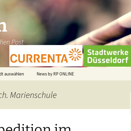
n
chen Post
dt auswählen
News by RP ONLINE
en
sch. Marienschule
dburg-Hau
holt
pedition im
üggen