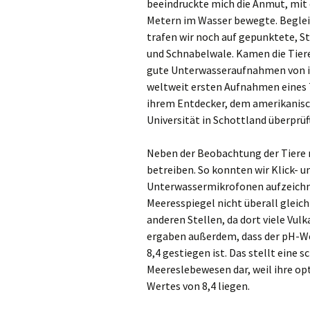
beeindruckte mich die Anmut, mit 
Metern im Wasser bewegte. Beglei
Ke
trafen wir noch auf gepunktete, St
und Schnabelwale. Kamen die Tier
Kev
gute Unterwasseraufnahmen von i
Kle
weltweit ersten Aufnahmen eines T
ihrem Entdecker, dem amerikanisc
Kor
Universität in Schottland überprü
Kre
Neben der Beobachtung der Tiere 
betreiben. So konnten wir Klick- 
Lan
Unterwassermikrofonen aufzeichne
Meeresspiegel nicht überall gleich
Lev
anderen Stellen, da dort viele Vu
ergaben außerdem, dass der pH-We
Me
8,4 gestiegen ist. Das stellt eine
Meereslebewesen dar, weil ihre o
Me
Wertes von 8,4 liegen.
Mo