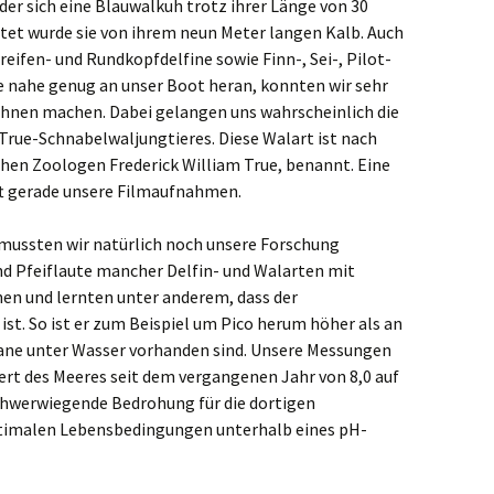
der sich eine Blauwalkuh trotz ihrer Länge von 30
tet wurde sie von ihrem neun Meter langen Kalb. Auch
mpen
reifen- und Rundkopfdelfine sowie Finn-, Sei-, Pilot-
e nahe genug an unser Boot heran, konnten wir sehr
elaer
hnen machen. Dabei gelangen uns wahrscheinlich die
ve
rue-Schnabelwaljungtieres. Diese Walart ist nach
hen Zoologen Frederick William True, benannt. Eine
schenbroich
ft gerade unsere Filmaufnahmen.
feld
mussten wir natürlich noch unsere Forschung
und Pfeiflaute mancher Delfin- und Walarten mit
genfeld
n und lernten unter anderem, dass der
 ist. So ist er zum Beispiel um Pico herum höher als an
erkusen
lkane unter Wasser vorhanden sind. Unsere Messungen
rt des Meeres seit dem vergangenen Jahr von 8,0 auf
erbusch
 schwerwiegende Bedrohung für die dortigen
ptimalen Lebensbedingungen unterhalb eines pH-
ttmann
ers