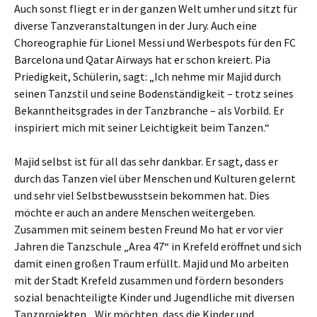
Auch sonst fliegt er in der ganzen Welt umher und sitzt für
diverse Tanzveranstaltungen in der Jury. Auch eine
Choreographie für Lionel Messi und Werbespots für den FC
Barcelona und Qatar Airways hat er schon kreiert. Pia
Priedigkeit, Schülerin, sagt: „Ich nehme mir Majid durch
seinen Tanzstil und seine Bodenständigkeit – trotz seines
Bekanntheitsgrades in der Tanzbranche – als Vorbild. Er
inspiriert mich mit seiner Leichtigkeit beim Tanzen.“
Majid selbst ist für all das sehr dankbar. Er sagt, dass er
durch das Tanzen viel über Menschen und Kulturen gelernt
und sehr viel Selbstbewusstsein bekommen hat. Dies
möchte er auch an andere Menschen weitergeben.
Zusammen mit seinem besten Freund Mo hat er vor vier
Jahren die Tanzschule „Area 47“ in Krefeld eröffnet und sich
damit einen großen Traum erfüllt. Majid und Mo arbeiten
mit der Stadt Krefeld zusammen und fördern besonders
sozial benachteiligte Kinder und Jugendliche mit diversen
Tanzprojekten. „Wir möchten, dass die Kinder und