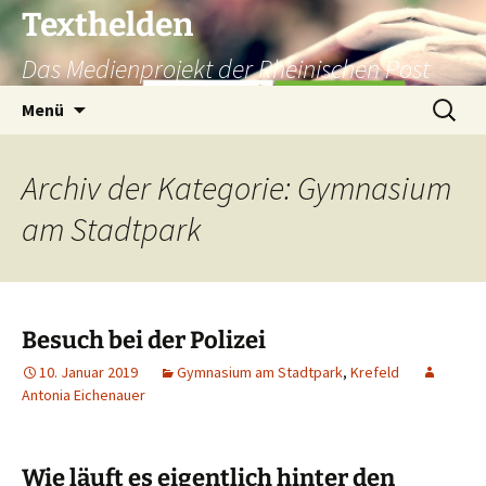
Texthelden
Das Medienprojekt der Rheinischen Post
Zum
Suchen
Menü
Inhalt
nach:
springen
Archiv der Kategorie: Gymnasium
am Stadtpark
Besuch bei der Polizei
10. Januar 2019
Gymnasium am Stadtpark
,
Krefeld
Antonia Eichenauer
Wie läuft es eigentlich hinter den