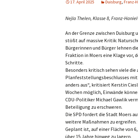
17. April 2025
Duisburg
,
Franz-
Din
Nejla Thelen, Klasse 8, Franz-Hani
Do
An der Grenze zwischen Duisburg u
Dui
stößt auf massive Kritik: Natursch
Bürgerinnen und Bürger lehnen die 
Düs
Fraktion in Moers eine Klage vor,
Schritte.
Emm
Besonders kritisch sehen viele die
Planfeststellungsbeschlusses mit
Erk
anders aus“, kritisiert Kerstin Cie
Wochen möglich, Einwände können 
Erk
CDU-Politiker Michael Gawlik verm
Gel
Beteiligung zu erschweren.
Die SPD fordert die Stadt Moers a
Go
weitere Maßnahmen zu ergreifen.
Geplant ist, auf einer Fläche von 
Gre
über 15 Jahre hinweg zu lagern.