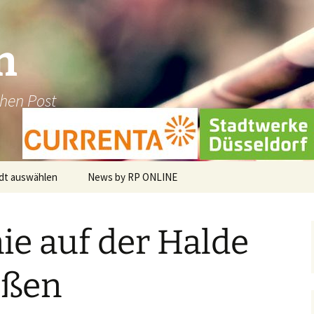
n
chen Post
dt auswählen
News by RP ONLINE
en
ie auf der Halde
dburg-Hau
holt
ußen
üggen