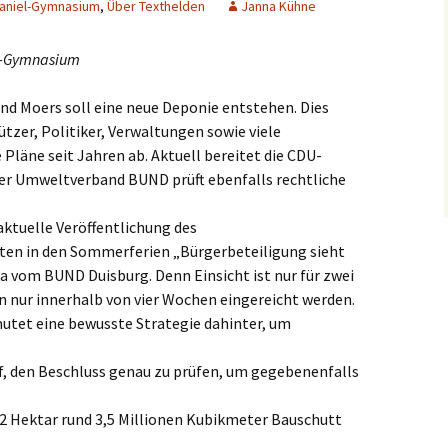
Haniel-Gymnasium
,
Über Texthelden
Janna Kühne
slaken
el-Gymnasium
rmagen
nd Moers soll eine neue Deponie entstehen. Dies
sburg
ützer, Politiker, Verwaltungen sowie viele
Pläne seit Jahren ab. Aktuell bereitet die CDU-
seldorf
 der Umweltverband BUND prüft ebenfalls rechtliche
erich
 aktuelle Veröffentlichung des
ten in den Sommerferien „Bürgerbeteiligung sieht
elenz
sla vom BUND Duisburg. Denn Einsicht ist nur für zwei
nur innerhalb von vier Wochen eingereicht werden.
rath
utet eine bewusste Strategie dahinter, um
dern
uf, den Beschluss genau zu prüfen, um gegebenenfalls
ch
6,2 Hektar rund 3,5 Millionen Kubikmeter Bauschutt
frath