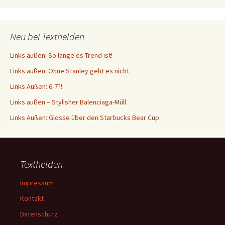
Neu bei Texthelden
Links außen: So lange es Trend ist!
Links außen: Ohne Stanley geht es nicht
Links Außen: 6-7?!
Links außen – Stylisher Balenciaga-Müll
Links Außen: Glosse über den Starbucks Bear Cup
Texthelden
Impressum
Kontakt
Datenschutz