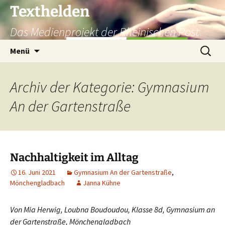
Texthelden
Das Medienprojekt der Rheinischen Post
Zum
Suchen
Menü
Inhalt
nach:
springen
Archiv der Kategorie: Gymnasium
An der Gartenstraße
Nachhaltigkeit im Alltag
16. Juni 2021
Gymnasium An der Gartenstraße
,
Mönchengladbach
Janna Kühne
Von Mia Herwig, Loubna Boudoudou, Klasse 8d, Gymnasium an
der Gartenstraße, Mönchengladbach