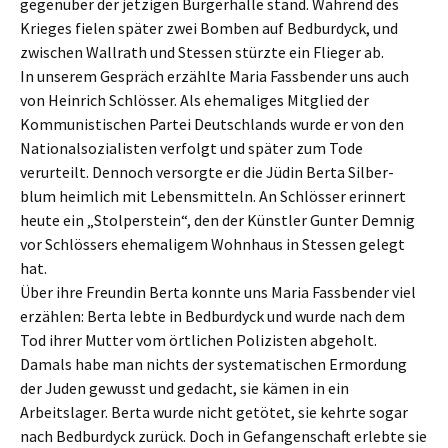
gegenüber der jetzigen Bürgerhalle stand. Während des
Krieges fielen später zwei Bomben auf Bedburdyck, und
zwischen Wallrath und Stessen stürzte ein Flieger ab.
In unserem Gespräch erzählte Maria Fassbender uns auch
von Heinrich Schlösser. Als ehemaliges Mitglied der
Kommunistischen Partei Deutschlands wurde er von den
Nationalsozialisten verfolgt und später zum Tode
verurteilt. Dennoch versorgte er die Jüdin Berta Silber-
blum heimlich mit Lebensmitteln. An Schlösser erinnert
heute ein „Stolperstein“, den der Künstler Gunter Demnig
vor Schlössers ehemaligem Wohnhaus in Stessen gelegt
hat.
Über ihre Freundin Berta konnte uns Maria Fassbender viel
erzählen: Berta lebte in Bedburdyck und wurde nach dem
Tod ihrer Mutter vom örtlichen Polizisten abgeholt.
Damals habe man nichts der systematischen Ermordung
der Juden gewusst und gedacht, sie kämen in ein
Arbeitslager. Berta wurde nicht getötet, sie kehrte sogar
nach Bedburdyck zurück. Doch in Gefangenschaft erlebte sie