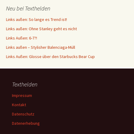
Neu bei Texthelden
Links außen: So lange es Trend ist!
Links außen: Ohne Stanley geht es nicht
Links Außen: 6-7?!
Links außen – Stylisher Balenciaga-Müll
Links Außen: Glosse über den Starbucks Bear Cup
Texthelden
Impressum
Kontakt
Datenschutz
Datenerhebung