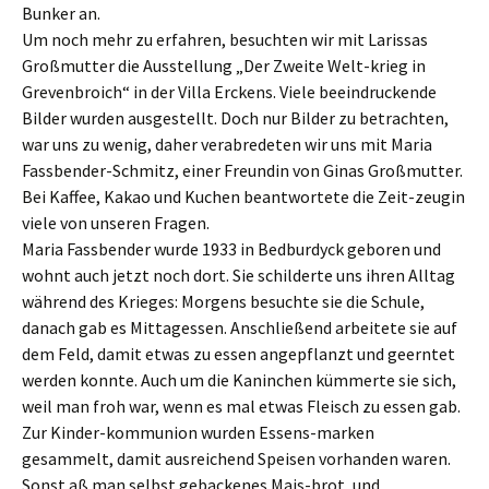
Bunker an.
Um noch mehr zu erfahren, besuchten wir mit Larissas
Großmutter die Ausstellung „Der Zweite Welt-krieg in
Grevenbroich“ in der Villa Erckens. Viele beeindruckende
Bilder wurden ausgestellt. Doch nur Bilder zu betrachten,
war uns zu wenig, daher verabredeten wir uns mit Maria
Fassbender-Schmitz, einer Freundin von Ginas Großmutter.
Bei Kaffee, Kakao und Kuchen beantwortete die Zeit-zeugin
viele von unseren Fragen.
Maria Fassbender wurde 1933 in Bedburdyck geboren und
wohnt auch jetzt noch dort. Sie schilderte uns ihren Alltag
während des Krieges: Morgens besuchte sie die Schule,
danach gab es Mittagessen. Anschließend arbeitete sie auf
dem Feld, damit etwas zu essen angepflanzt und geerntet
werden konnte. Auch um die Kaninchen kümmerte sie sich,
weil man froh war, wenn es mal etwas Fleisch zu essen gab.
Zur Kinder-kommunion wurden Essens-marken
gesammelt, damit ausreichend Speisen vorhanden waren.
Sonst aß man selbst gebackenes Mais-brot, und