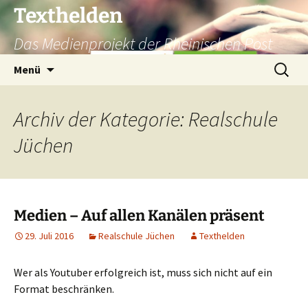
Texthelden
Das Medienprojekt der Rheinischen Post
Zum
Suchen
Menü
Inhalt
nach:
springen
Archiv der Kategorie: Realschule
Jüchen
Medien – Auf allen Kanälen präsent
29. Juli 2016
Realschule Jüchen
Texthelden
Wer als Youtuber erfolgreich ist, muss sich nicht auf ein
Format beschränken.