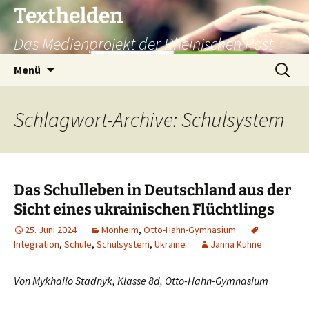
Texthelden
Das Medienprojekt der Rheinischen Post
Zum
Suchen
Menü
Inhalt
nach:
springen
Schlagwort-Archive: Schulsystem
Das Schulleben in Deutschland aus der
Sicht eines ukrainischen Flüchtlings
25. Juni 2024
Monheim
,
Otto-Hahn-Gymnasium
Integration
,
Schule
,
Schulsystem
,
Ukraine
Janna Kühne
Von Mykhailo Stadnyk, Klasse 8d, Otto-Hahn-Gymnasium