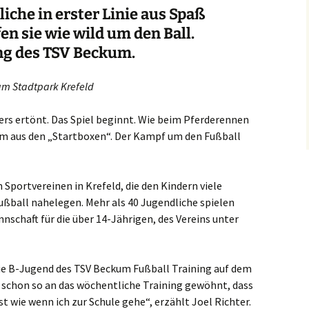
iche in erster Linie aus Spaß
slaken
en sie wie wild um den Ball.
ing des TSV Beckum.
rmagen
sburg
am Stadtpark Krefeld
seldorf
hters ertönt. Das Spiel beginnt. Wie beim Pferderennen
um aus den „Startboxen“. Der Kampf um den Fußball
erich
elenz
 Sportvereinen in Krefeld, die den Kindern viele
ußball nahelegen. Mehr als 40 Jugendliche spielen
rath
nnschaft für die über 14-Jährigen, des Vereins unter
dern
e B-Jugend des TSV Beckum Fußball Training auf dem
ch
 schon so an das wöchentliche Training gewöhnt, dass
frath
t wie wenn ich zur Schule gehe“, erzählt Joel Richter.