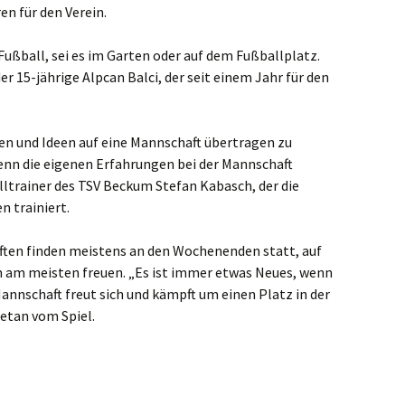
en für den Verein.
venbroich
n Fußball, sei es im Garten oder auf dem Fußballplatz.
an
r 15-jährige Alpcan Balci, der seit einem Jahr für den
minkeln
en und Ideen auf eine Mannschaft übertragen zu
ligenhaus
enn die eigenen Erfahrungen bei der Mannschaft
lltrainer des TSV Beckum Stefan Kabasch, der die
den
n trainiert.
kelhoven
ften finden meistens an den Wochenenden statt, auf
m am meisten freuen. „Es ist immer etwas Neues, wenn
ckeswagen
 Mannschaft freut sich und kämpft um einen Platz in der
hen
getan vom Spiel.
rst
kar