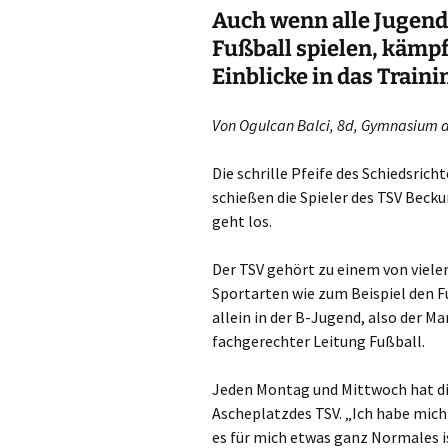
Auch wenn alle Jugendl
Din
Fußball spielen, kämpf
Einblicke in das Train
Do
Dui
Von Ogulcan Balci, 8d, Gymnasium 
Düs
Die schrille Pfeife des Schiedsric
schießen die Spieler des TSV Beck
Emm
geht los.
Erk
Der TSV gehört zu einem von vielen
Sportarten wie zum Beispiel den F
Erk
allein in der B-Jugend, also der Ma
fachgerechter Leitung Fußball.
Gel
Jeden Montag und Mittwoch hat di
Go
Ascheplatzdes TSV. „Ich habe mich
Gre
es für mich etwas ganz Normales is