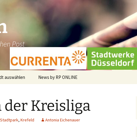
n
chen Post
dt auswählen
News by RP ONLINE
en
 der Kreisliga
dburg-Hau
holt
Stadtpark
,
Krefeld
Antonia Eichenauer
üggen