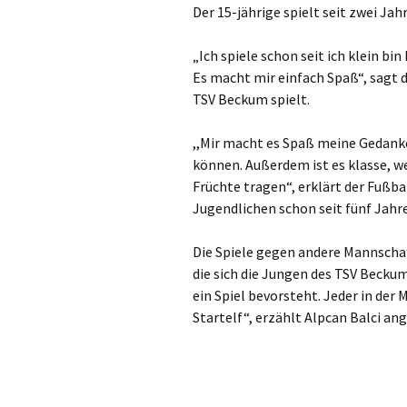
Der 15-jährige spielt seit zwei Jahr
Gre
„Ich spiele schon seit ich klein bi
Ha
Es macht mir einfach Spaß“, sagt de
TSV Beckum spielt.
Ham
,,Mir macht es Spaß meine Gedank
Hei
können. Außerdem ist es klasse, w
Früchte tragen“, erklärt der Fußba
Hil
Jugendlichen schon seit fünf Jahre
Hüc
Die Spiele gegen andere Mannscha
die sich die Jungen des TSV Becku
Hü
ein Spiel bevorsteht. Jeder in der
Jüc
Startelf“, erzählt Alpcan Balci an
Kaa
Kal