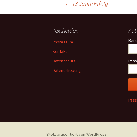
Beitragsnavigation
←
13 Jahre Erfolg
Ke
Kev
Texthelden
Aut
Kle
Ben
Impressum
Kontakt
Kor
Datenschutz
Pass
Kre
Datenerhebung
Lan
Lev
Pass
Me
Me
Mo
Stolz präsentiert von WordPress