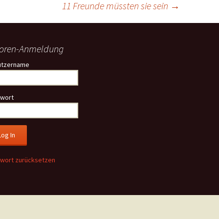
11 Freunde müssten sie sein
→
mpen
elaer
oren-Anmeldung
ve
utzername
schenbroich
wort
feld
genfeld
erkusen
wort zurücksetzen
erbusch
ttmann
ers