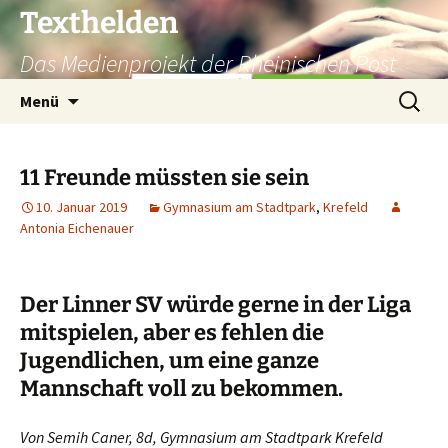
Texthelden
Das Medienprojekt der Rheinischen Post
Zum
Suchen
Menü
Inhalt
nach:
springen
11 Freunde müssten sie sein
10. Januar 2019
Gymnasium am Stadtpark
,
Krefeld
Antonia Eichenauer
Der Linner SV würde gerne in der Liga
mitspielen, aber es fehlen die
Jugendlichen, um eine ganze
Mannschaft voll zu bekommen.
Von Semih Caner, 8d, Gymnasium am Stadtpark Krefeld