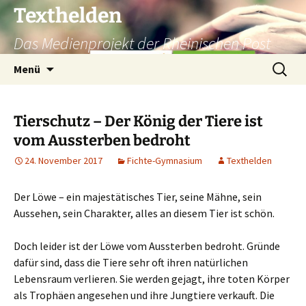
Texthelden
Das Medienprojekt der Rheinischen Post
Zum
Suchen
Menü
Inhalt
nach:
springen
Tierschutz – Der König der Tiere ist
vom Aussterben bedroht
24. November 2017
Fichte-Gymnasium
Texthelden
Der Löwe – ein majestätisches Tier, seine Mähne, sein
Aussehen, sein Charakter, alles an diesem Tier ist schön.
Doch leider ist der Löwe vom Aussterben bedroht. Gründe
dafür sind, dass die Tiere sehr oft ihren natürlichen
Lebensraum verlieren. Sie werden gejagt, ihre toten Körper
als Trophäen angesehen und ihre Jungtiere verkauft. Die