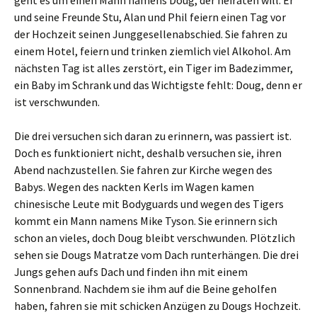
geht es um einen Mann namens Doug, der heiraten will. Er
und seine Freunde Stu, Alan und Phil feiern einen Tag vor
der Hochzeit seinen Junggesellenabschied. Sie fahren zu
einem Hotel, feiern und trinken ziemlich viel Alkohol. Am
nächsten Tag ist alles zerstört, ein Tiger im Badezimmer,
ein Baby im Schrank und das Wichtigste fehlt: Doug, denn er
ist verschwunden.
Die drei versuchen sich daran zu erinnern, was passiert ist.
Doch es funktioniert nicht, deshalb versuchen sie, ihren
Abend nachzustellen. Sie fahren zur Kirche wegen des
Babys. Wegen des nackten Kerls im Wagen kamen
chinesische Leute mit Bodyguards und wegen des Tigers
kommt ein Mann namens Mike Tyson. Sie erinnern sich
schon an vieles, doch Doug bleibt verschwunden. Plötzlich
sehen sie Dougs Matratze vom Dach runterhängen. Die drei
Jungs gehen aufs Dach und finden ihn mit einem
Sonnenbrand. Nachdem sie ihm auf die Beine geholfen
haben, fahren sie mit schicken Anzügen zu Dougs Hochzeit.