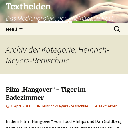
Texthelden
Das Medienprojekt der Rheinischen Post
Zum
Suchen
Menü
Inhalt
nach:
springen
Archiv der Kategorie: Heinrich-
Meyers-Realschule
Film „Hangover“ – Tiger im
Badezimmer
7. April 2011
Heinrich-Meyers-Realschule
Texthelden
In dem Film „Hangover“ von Todd Philips und Dan Goldberg