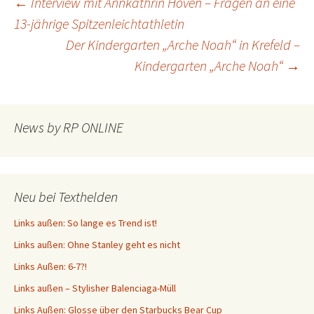
Beitragsnavigation
←
Interview mit Annkathrin Hoven – Fragen an eine
13-jährige Spitzenleichtathletin
Der Kindergarten „Arche Noah“ in Krefeld –
Kindergarten „Arche Noah“
→
News by RP ONLINE
Neu bei Texthelden
Links außen: So lange es Trend ist!
Links außen: Ohne Stanley geht es nicht
Links Außen: 6-7?!
Links außen – Stylisher Balenciaga-Müll
Links Außen: Glosse über den Starbucks Bear Cup