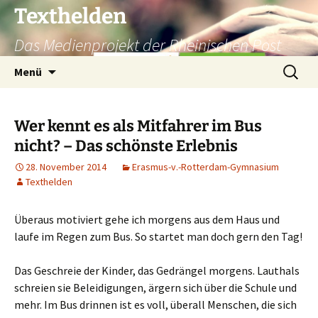
Texthelden
Das Medienprojekt der Rheinischen Post
Zum
Suchen
Menü
Inhalt
nach:
springen
Wer kennt es als Mitfahrer im Bus
nicht? – Das schönste Erlebnis
28. November 2014
Erasmus-v.-Rotterdam-Gymnasium
Texthelden
Überaus motiviert gehe ich morgens aus dem Haus und
laufe im Regen zum Bus. So startet man doch gern den Tag!
Das Geschreie der Kinder, das Gedrängel morgens. Lauthals
schreien sie Beleidigungen, ärgern sich über die Schule und
mehr. Im Bus drinnen ist es voll, überall Menschen, die sich