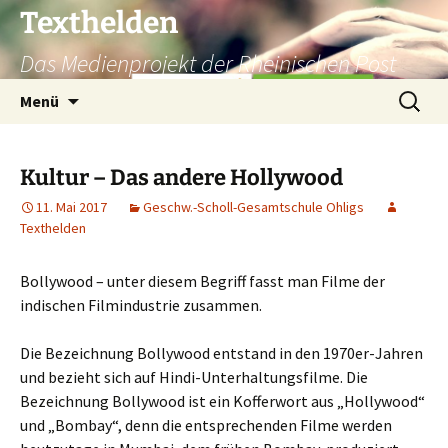
Texthelden
Das Medienprojekt der Rheinischen Post
Zum
Suchen
Menü
Inhalt
nach:
springen
Kultur – Das andere Hollywood
11. Mai 2017
Geschw.-Scholl-Gesamtschule Ohligs
Texthelden
Bollywood – unter diesem Begriff fasst man Filme der
indischen Filmindustrie zusammen.
Die Bezeichnung Bollywood entstand in den 1970er-Jahren
und bezieht sich auf Hindi-Unterhaltungsfilme. Die
Bezeichnung Bollywood ist ein Kofferwort aus „Hollywood“
und „Bombay“, denn die entsprechenden Filme werden