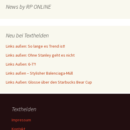
News by RP ONLINE
Neu bei Texthelden
Links außen: So lange es Trend ist!
Links außen: Ohne Stanley geht es nicht
Links Außen: 6-7?!
Links außen – Stylisher Balenciaga-Müll
Links Außen: Glosse über den Starbucks Bear Cup
Texthelden
Impressum
Kontakt