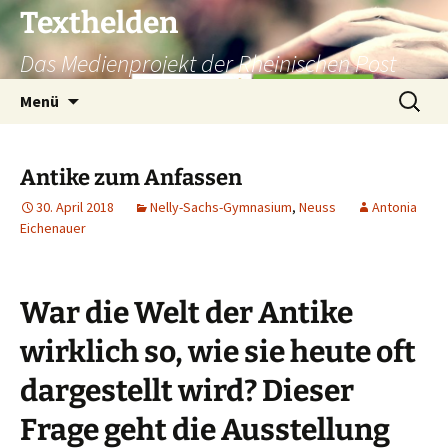
Texthelden
Das Medienprojekt der Rheinischen Post
Zum
Suchen
Menü
Inhalt
nach:
springen
Antike zum Anfassen
30. April 2018
Nelly-Sachs-Gymnasium
,
Neuss
Antonia
Eichenauer
War die Welt der Antike
wirklich so, wie sie heute oft
dargestellt wird? Dieser
Frage geht die Ausstellung