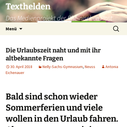
Texthelden
Das Medienprojekt der Rheinischen Post
Zum
Suchen
Menü
Inhalt
nach:
springen
Die Urlaubszeit naht und mit ihr
altbekannte Fragen
30. April 2018
Nelly-Sachs-Gymnasium
,
Neuss
Antonia
Eichenauer
Bald sind schon wieder
Sommerferien und viele
wollen in den Urlaub fahren.