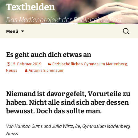
Texthelden
Das Medienprojekt der Rheinischen Post
Zum
Suchen
Menü
Inhalt
nach:
springen
Es geht auch dich etwas an
15. Februar 2019
Erzbischöfliches Gymnasium Marienberg
,
Neuss
Antonia Eichenauer
Niemand ist davor gefeit, Vorurteile zu
haben. Nicht alle sind sich aber dessen
bewusst. Doch das sollte man.
Von Hannah Gums und Julia Wirtz, 8e, Gymnasium Marienberg
Neuss