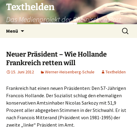
Texthelden
Das Medienprojekt der Rheinischen Post
Zum
Suchen
Menü
Inhalt
nach:
springen
Neuer Präsident – Wie Hollande
Frankreich retten will
15. Juni 2012
Werner-Heisenberg-Schule
Texthelden
Frankreich hat einen neuen Präsidenten: Den 57-Jährigen
Francois Hollande. Der Sozialist schlug den ehemaligen
konservativen Amtsinhaber Nicolas Sarkozy mit 51,9
Prozent aller abgegeben Stimmen in der Stichwahl. Er ist
nach Francois Mitterand (Präsident von 1981-1995) der
zweite „linke“ Präsident im Amt.