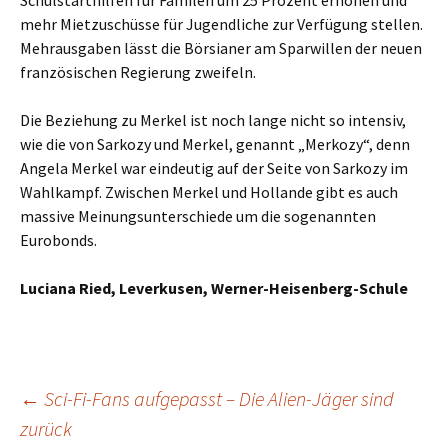
Schulstarthilfen für Familen um 25 Prozent erhöhen und
mehr Mietzuschüsse für Jugendliche zur Verfügung stellen.
Mehrausgaben lässt die Börsianer am Sparwillen der neuen
französischen Regierung zweifeln.
Die Beziehung zu Merkel ist noch lange nicht so intensiv,
wie die von Sarkozy und Merkel, genannt „Merkozy“, denn
Angela Merkel war eindeutig auf der Seite von Sarkozy im
Wahlkampf. Zwischen Merkel und Hollande gibt es auch
massive Meinungsunterschiede um die sogenannten
Eurobonds.
Luciana Ried, Leverkusen, Werner-Heisenberg-Schule
Beitragsnavigation
←
Sci-Fi-Fans aufgepasst – Die Alien-Jäger sind
zurück