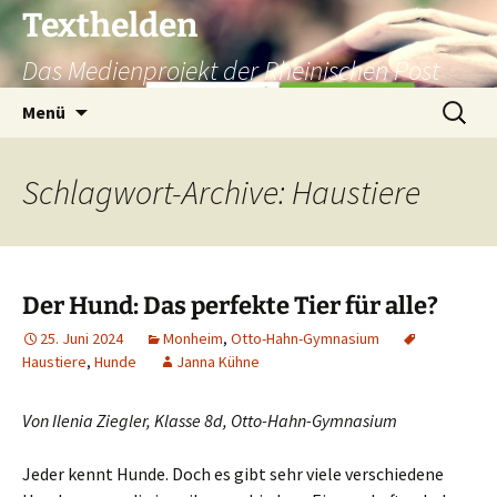
Texthelden
Das Medienprojekt der Rheinischen Post
Zum
Suchen
Menü
Inhalt
nach:
springen
Schlagwort-Archive: Haustiere
Der Hund: Das perfekte Tier für alle?
25. Juni 2024
Monheim
,
Otto-Hahn-Gymnasium
Haustiere
,
Hunde
Janna Kühne
Von Ilenia Ziegler, Klasse 8d, Otto-Hahn-Gymnasium
Jeder kennt Hunde. Doch es gibt sehr viele verschiedene