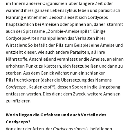
im Innern anderer Organismen über längere Zeit oder
während ihres ganzen Lebenszyklus leben und parasitisch
Nahrung entnehmen. Jedoch siedelt sich Cordyceps
hauptsächlich bei Ameisen oder Spinnen an, daher stammt
auch der Spitzname „Zombie-Ameisenpilz“. Einige
Cordyceps-Arten manipulieren das Verhalten ihrer
Wirtstiere: So befällt der Pilz zum Beispiel eine Ameise und
entzieht dieser, wie auch andere Parasiten, all ihre
Nährstoffe. Anschließend veranlasst er die Ameise, an einen
erhöhten Punkt zu klettern, sich festzubeißen und dann zu
sterben. Aus dem Genick wächst nun ein schlanker
Pilzfruchtkörper (daher die Übersetzung des Namens
Cordyceps
„Keulenkopf“), dessen Sporen in die Umgebung
entlassen werden. Dies dient dem Zweck, weitere Ameisen
zu infizieren.
Worin liegen die Gefahren und auch Vorteile des
Cordyceps?
Von einer der Arten, der
Cordyceps sinensis
, befallenen