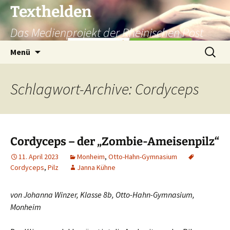
Texthelden
Das Medienprojekt der Rheinischen Post
Zum
Suchen
Menü
Inhalt
nach:
springen
Schlagwort-Archive: Cordyceps
Cordyceps – der „Zombie-Ameisenpilz“
11. April 2023
Monheim
,
Otto-Hahn-Gymnasium
Cordyceps
,
Pilz
Janna Kühne
von Johanna Winzer, Klasse 8b, Otto-Hahn-Gymnasium,
Monheim