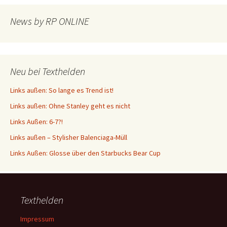
News by RP ONLINE
Neu bei Texthelden
Links außen: So lange es Trend ist!
Links außen: Ohne Stanley geht es nicht
Links Außen: 6-7?!
Links außen – Stylisher Balenciaga-Müll
Links Außen: Glosse über den Starbucks Bear Cup
Texthelden
Impressum