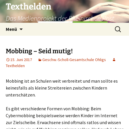
Texthelden
Das Medienprojekt der Rheinischen Post
Zum
Suchen
Menü
Inhalt
nach:
springen
Mobbing – Seid mutig!
15. Juni 2017
Geschw.-Scholl-Gesamtschule Ohligs
Texthelden
Mobbing ist an Schulen weit verbreitet und man sollte es
keinesfalls als kleine Streitereien zwischen Kindern
unterschätzen.
Es gibt verschiedene Formen von Mobbing: Beim
Cybermobbing beispielsweise werden Kinder im Internet
zur Zielscheibe. Erwachsene sind oftmals ratlos und wissen