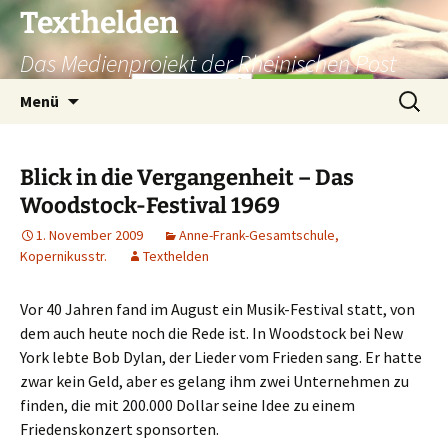
Texthelden
Das Medienprojekt der Rheinischen Post
Zum
Suchen
Menü
Inhalt
nach:
springen
Blick in die Vergangenheit – Das
Woodstock-Festival 1969
1. November 2009
Anne-Frank-Gesamtschule,
Kopernikusstr.
Texthelden
Vor 40 Jahren fand im August ein Musik-Festival statt, von
dem auch heute noch die Rede ist. In Woodstock bei New
York lebte Bob Dylan, der Lieder vom Frieden sang. Er hatte
zwar kein Geld, aber es gelang ihm zwei Unternehmen zu
finden, die mit 200.000 Dollar seine Idee zu einem
Friedenskonzert sponsorten.