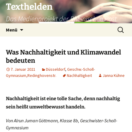
Texthelden
Das Medienprojekt der Rheinischen Post
Zum
Suchen
Menü
Inhalt
nach:
springen
Was Nachhaltigkeit und Klimawandel
bedeuten
7. Januar 2021
Düsseldorf
,
Geschw.-Scholl-
Gymnasium,Redinghovenstr.
Nachhaltigkeit
Janna Kühne
Nachhaltigkeit ist eine tolle Sache, denn nachhaltig
sein heißt umweltbewusst handeln.
Von
Alrun Juman Göttmann, Klasse 8b,
Geschwister-Scholl-
Gymnasium