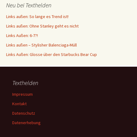
Neu bei Texthelden
Links außen: So lange es Trend ist!
Links außen: Ohne Stanley geht es nicht
Links Außen: 6-7?!
Links außen – Stylisher Balenciaga-Müll
Links Außen: Glosse über den Starbucks Bear Cup
Texthelden
Impressum
Kontakt
Datenschutz
Datenerhebung