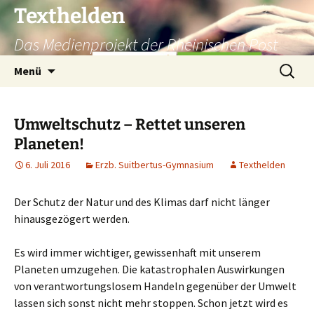
Texthelden
Das Medienprojekt der Rheinischen Post
Zum
Suchen
Menü
Inhalt
nach:
springen
Umweltschutz – Rettet unseren
Planeten!
6. Juli 2016
Erzb. Suitbertus-Gymnasium
Texthelden
Der Schutz der Natur und des Klimas darf nicht länger
hinausgezögert werden.
Es wird immer wichtiger, gewissenhaft mit unserem
Planeten umzugehen. Die katastrophalen Auswirkungen
von verantwortungslosem Handeln gegenüber der Umwelt
lassen sich sonst nicht mehr stoppen. Schon jetzt wird es