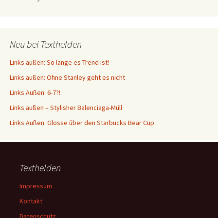
Neu bei Texthelden
Links außen: So lange es Trend ist!
Links außen: Ohne Stanley geht es nicht
Links Außen: 6-7?!
Links außen – Stylisher Balenciaga-Müll
Links Außen: Glosse über den Starbucks Bear Cup
Texthelden
Impressum
Kontakt
Datenschutz