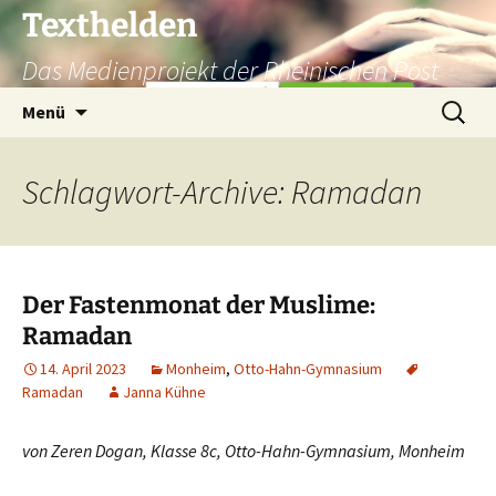
Texthelden
Das Medienprojekt der Rheinischen Post
Zum
Suchen
Menü
Inhalt
nach:
springen
Schlagwort-Archive: Ramadan
Der Fastenmonat der Muslime:
Ramadan
14. April 2023
Monheim
,
Otto-Hahn-Gymnasium
Ramadan
Janna Kühne
von Zeren Dogan, Klasse 8c, Otto-Hahn-Gymnasium, Monheim