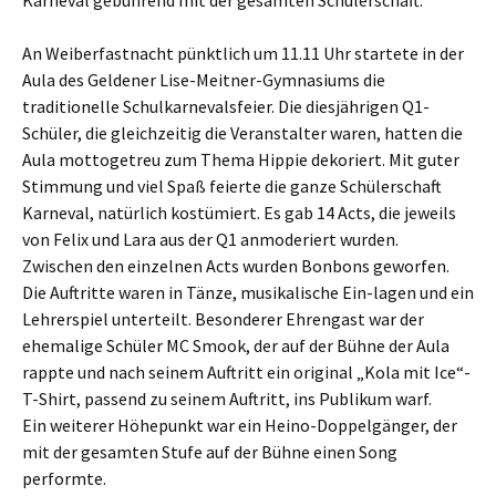
Karneval gebührend mit der gesamten Schülerschaft.
An Weiberfastnacht pünktlich um 11.11 Uhr startete in der
Aula des Geldener Lise-Meitner-Gymnasiums die
traditionelle Schulkarnevalsfeier. Die diesjährigen Q1-
Schüler, die gleichzeitig die Veranstalter waren, hatten die
Aula mottogetreu zum Thema Hippie dekoriert. Mit guter
Stimmung und viel Spaß feierte die ganze Schülerschaft
Karneval, natürlich kostümiert. Es gab 14 Acts, die jeweils
von Felix und Lara aus der Q1 anmoderiert wurden.
Zwischen den einzelnen Acts wurden Bonbons geworfen.
Die Auftritte waren in Tänze, musikalische Ein-lagen und ein
Lehrerspiel unterteilt. Besonderer Ehrengast war der
ehemalige Schüler MC Smook, der auf der Bühne der Aula
rappte und nach seinem Auftritt ein original „Kola mit Ice“-
T-Shirt, passend zu seinem Auftritt, ins Publikum warf.
Ein weiterer Höhepunkt war ein Heino-Doppelgänger, der
mit der gesamten Stufe auf der Bühne einen Song
performte.