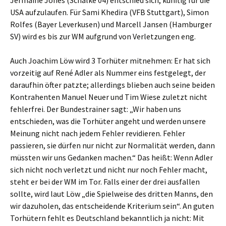
Jermaine Jones (Schalke 04) entschied sich, künftig für die
USA aufzulaufen. Für Sami Khedira (VFB Stuttgart), Simon
Rolfes (Bayer Leverkusen) und Marcell Jansen (Hamburger
SV) wird es bis zur WM aufgrund von Verletzungen eng.
Auch Joachim Löw wird 3 Torhüter mitnehmen: Er hat sich
vorzeitig auf René Adler als Nummer eins festgelegt, der
daraufhin öfter patzte; allerdings blieben auch seine beiden
Kontrahenten Manuel Neuer und Tim Wiese zuletzt nicht
fehlerfrei. Der Bundestrainer sagt: „Wir haben uns
entschieden, was die Torhüter angeht und werden unsere
Meinung nicht nach jedem Fehler revidieren. Fehler
passieren, sie dürfen nur nicht zur Normalität werden, dann
müssten wir uns Gedanken machen.“ Das heißt: Wenn Adler
sich nicht noch verletzt und nicht nur noch Fehler macht,
steht er bei der WM im Tor. Falls einer der drei ausfallen
sollte, wird laut Löw „die Spielweise des dritten Manns, den
wir dazuholen, das entscheidende Kriterium sein“. An guten
Torhütern fehlt es Deutschland bekanntlich ja nicht: Mit