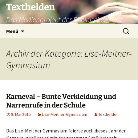
Texthelden
Das Medienprojekt der Rheinischen Post
Zum
Suchen
Menü
Inhalt
nach:
springen
Archiv der Kategorie: Lise-Meitner-
Gymnasium
Karneval – Bunte Verkleidung und
Narrenrufe in der Schule
8. Mai 2015
Lise-Meitner-Gymnasium
Texthelden
Das Lise-Meitner Gymnasium feierte auch dieses Jahr den