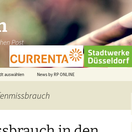
n
chen Post
dt auswählen
News by RP ONLINE
en
ffenmissbrauch
dburg-Hau
holt
sbrauch in den
üggen