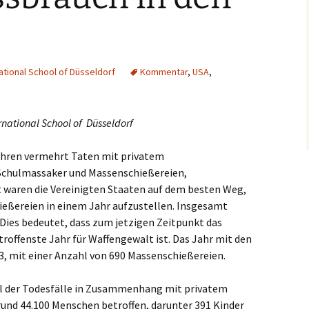
slaken
rmagen
ational School of Düsseldorf
Kommentar
,
USA
,
sburg
seldorf
rnational School of Düsseldorf
erich
Jahren vermehrt Taten mit privatem
 Schulmassaker und Massenschießereien,
elenz
waren die Vereinigten Staaten auf dem besten Weg,
ießereien in einem Jahr aufzustellen. Insgesamt
rath
Dies bedeutet, dass zum jetzigen Zeitpunkt das
dern
roffenste Jahr für Waffengewalt ist. Das Jahr mit den
3, mit einer Anzahl von 690 Massenschießereien.
ch
l der Todesfälle in Zusammenhang mit privatem
frath
und 44.100 Menschen betroffen, darunter 391 Kinder