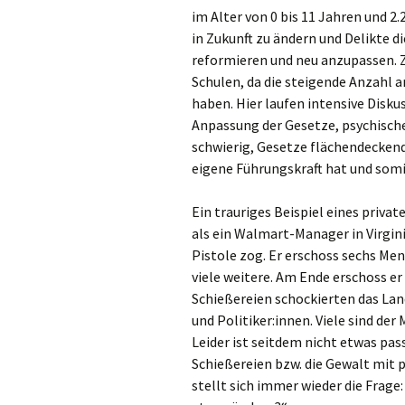
im Alter von 0 bis 11 Jahren und 2
Gre
in Zukunft zu ändern und Delikte di
reformieren und neu anzupassen. 
Ha
Schulen, da die steigende Anzahl
haben. Hier laufen intensive Disk
Ham
Anpassung der Gesetze, psychische 
schwierig, Gesetze flächendeckend
Hei
eigene Führungskraft hat und som
Hil
Ein trauriges Beispiel eines priva
Hüc
als ein Walmart-Manager in Virgini
Pistole zog. Er erschoss sechs Me
Hü
viele weitere. Am Ende erschoss er
Schießereien schockierten das Lan
Jüc
und Politiker:innen. Viele sind de
Leider ist seitdem nicht etwas pas
Kaa
Schießereien bzw. die Gewalt mit
stellt sich immer wieder die Frage
Kal