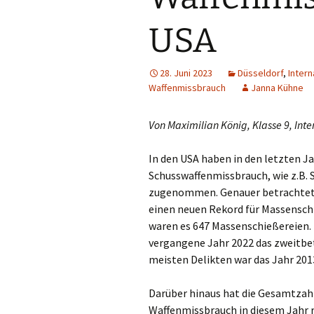
Din
USA
Do
28. Juni 2023
Düsseldorf
,
Intern
Dui
Waffenmissbrauch
Janna Kühne
Düs
Von Maximilian König, Klasse 9, Inte
Emm
In den USA haben in den letzten 
Schusswaffenmissbrauch, wie z.B.
Erk
zugenommen. Genauer betrachtet 
einen neuen Rekord für Massensch
Erk
waren es 647 Massenschießereien. 
Gel
vergangene Jahr 2022 das zweitbet
meisten Delikten war das Jahr 201
Go
Darüber hinaus hat die Gesamtzah
Gre
Waffenmissbrauch in diesem Jahr r