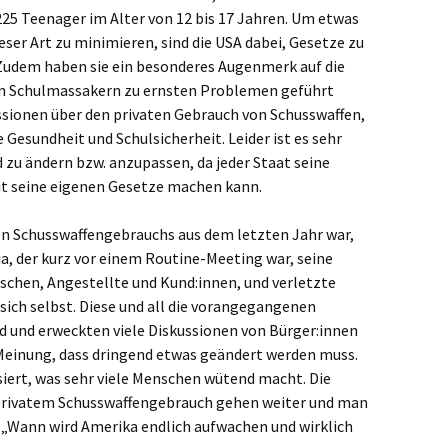
.225 Teenager im Alter von 12 bis 17 Jahren. Um etwas
venbroich
eser Art zu minimieren, sind die USA dabei, Gesetze zu
Zudem haben sie ein besonderes Augenmerk auf die
an
 an Schulmassakern zu ernsten Problemen geführt
ussionen über den privaten Gebrauch von Schusswaffen,
minkeln
Gesundheit und Schulsicherheit. Leider ist es sehr
 zu ändern bzw. anzupassen, da jeder Staat seine
ligenhaus
it seine eigenen Gesetze machen kann.
den
ten Schusswaffengebrauchs aus dem letzten Jahr war,
kelhoven
a, der kurz vor einem Routine-Meeting war, seine
nschen, Angestellte und Kund:innen, und verletzte
ckeswagen
 sich selbst. Diese und all die vorangegangenen
d und erweckten viele Diskussionen von Bürger:innen
hen
r Meinung, dass dringend etwas geändert werden muss.
siert, was sehr viele Menschen wütend macht. Die
rst
 privatem Schusswaffengebrauch gehen weiter und man
: „Wann wird Amerika endlich aufwachen und wirklich
kar