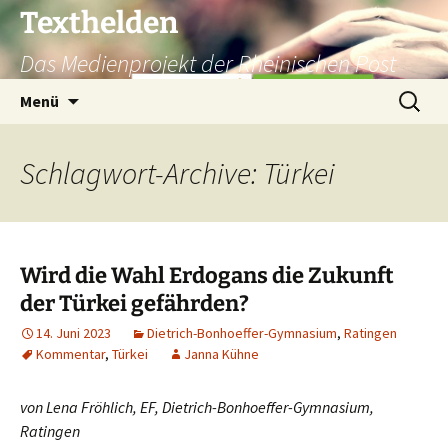
Texthelden
Das Medienprojekt der Rheinischen Post
Zum
Suchen
Menü
Inhalt
nach:
springen
Schlagwort-Archive: Türkei
Wird die Wahl Erdogans die Zukunft
der Türkei gefährden?
14. Juni 2023
Dietrich-Bonhoeffer-Gymnasium
,
Ratingen
Kommentar
,
Türkei
Janna Kühne
von Lena Fröhlich, EF, Dietrich-Bonhoeffer-Gymnasium,
Ratingen