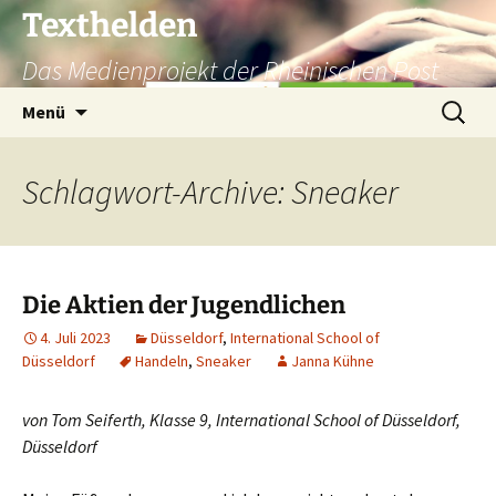
Texthelden
Das Medienprojekt der Rheinischen Post
Zum
Suchen
Menü
Inhalt
nach:
springen
Schlagwort-Archive: Sneaker
Die Aktien der Jugendlichen
4. Juli 2023
Düsseldorf
,
International School of
Düsseldorf
Handeln
,
Sneaker
Janna Kühne
von Tom Seiferth, Klasse 9, International School of Düsseldorf,
Düsseldorf