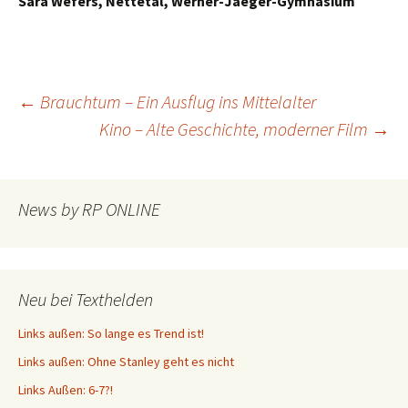
Sara Wefers, Nettetal, Werner-Jaeger-Gymnasium
Beitragsnavigation
←
Brauchtum – Ein Ausflug ins Mittelalter
Kino – Alte Geschichte, moderner Film
→
News by RP ONLINE
Neu bei Texthelden
Links außen: So lange es Trend ist!
Links außen: Ohne Stanley geht es nicht
Links Außen: 6-7?!