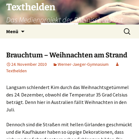
Texthelden
Das Medienprojekt der Rheinischen Post
Zum
Suchen
Menü
Inhalt
nach:
springen
Brauchtum – Weihnachten am Strand
24. November 2010
Werner-Jaeger-Gymnasium
Texthelden
Langsam schlendert Kim durch das Weihnachtsgetümmel
des 24. Dezember, obwohl die Temperatur 35 Grad Celsius
beträgt. Denn hier in Australien fällt Weihnachten in den
Juli.
Dennoch sind die Straßen mit hellen Girlanden geschmückt
und die Kaufhäuser haben so üppige Dekorationen, dass