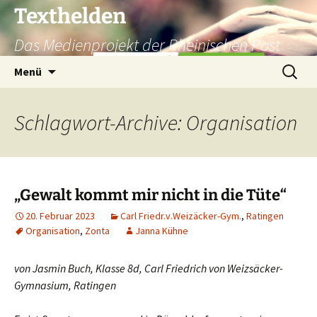
Texthelden
Das Medienprojekt der Rheinischen Post
Zum
Suchen
Menü
Inhalt
nach:
springen
Schlagwort-Archive: Organisation
„Gewalt kommt mir nicht in die Tüte“
20. Februar 2023
Carl Friedr.v.Weizäcker-Gym.
,
Ratingen
Organisation
,
Zonta
Janna Kühne
von Jasmin Buch, Klasse 8d, Carl Friedrich von Weizsäcker-
Gymnasium, Ratingen