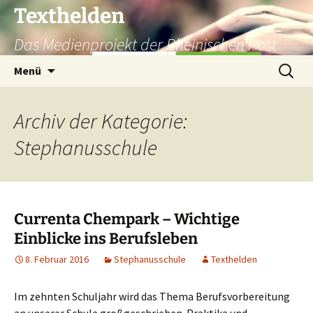
Texthelden
Das Medienprojekt der Rheinischen Post
Zum
Suchen
Menü
Inhalt
nach:
springen
Archiv der Kategorie:
Stephanusschule
Currenta Chempark – Wichtige
Einblicke ins Berufsleben
8. Februar 2016
Stephanusschule
Texthelden
Im zehnten Schuljahr wird das Thema Berufsvorbereitung