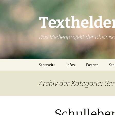
Texthelde
Das Medienprojekt der Rheinis
Zum
Startseite
Infos
Partner
Sta
Inhalt
springen
Alp
Archiv der Kategorie: G
Be
Boc
Schullebe
Br