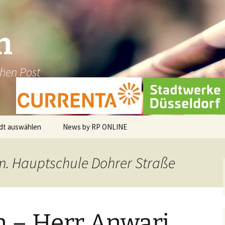
n
chen Post
dt auswählen
News by RP ONLINE
en
em. Hauptschule Dohrer Straße
dburg-Hau
holt
n – Herr Anwari
üggen