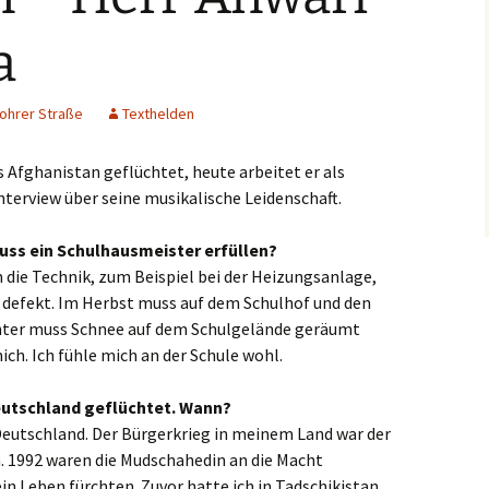
slaken
a
rmagen
ohrer Straße
Texthelden
sburg
 Afghanistan geflüchtet, heute arbeitet er als
seldorf
nterview über seine musikalische Leidenschaft.
erich
uss ein Schulhausmeister erfüllen?
 die Technik, zum Beispiel bei der Heizungsanlage,
elenz
 defekt. Im Herbst muss auf dem Schulhof und den
rath
nter muss Schnee auf dem Schulgelände geräumt
ich. Ich fühle mich an der Schule wohl.
dern
eutschland geflüchtet. Wann?
ch
 Deutschland. Der Bürgerkrieg in meinem Land war der
n. 1992 waren die Mudschahedin an die Macht
frath
 Leben fürchten. Zuvor hatte ich in Tadschikistan