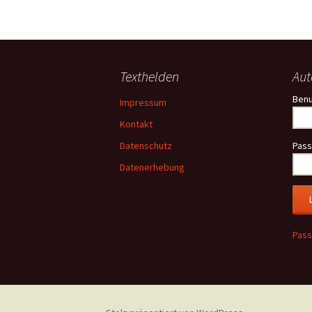
Ke
Kev
Texthelden
Aut
Kle
Ben
Impressum
Kor
Kontakt
Datenschutz
Pass
Kre
Datenerhebung
Lan
Lev
Pass
Me
Me
Mo