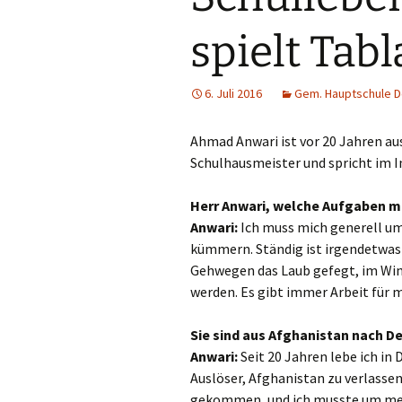
Din
spielt Tabl
Do
6. Juli 2016
Gem. Hauptschule D
Dui
Ahmad Anwari ist vor 20 Jahren aus
Düs
Schulhausmeister und spricht im I
Emm
Herr Anwari, welche Aufgaben m
Anwari:
Ich muss mich generell um
Erk
kümmern. Ständig ist irgendetwas
Erk
Gehwegen das Laub gefegt, im Wi
werden. Es gibt immer Arbeit für m
Gel
Sie sind aus Afghanistan nach D
Go
Anwari:
Seit 20 Jahren lebe ich in
Auslöser, Afghanistan zu verlasse
Gre
gekommen, und ich musste um mein