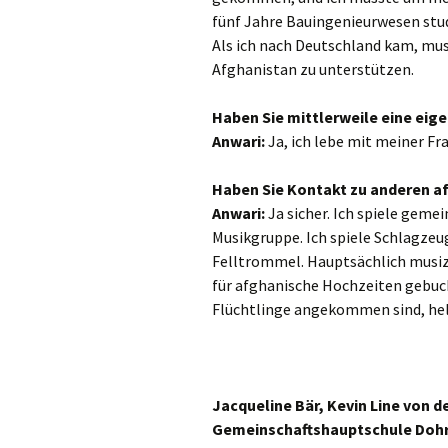
fünf Jahre Bauingenieurwesen studi
Gre
Als ich nach Deutschland kam, mus
Afghanistan zu unterstützen.
Ha
Haben Sie mittlerweile eine eige
Ham
Anwari:
Ja, ich lebe mit meiner Fr
Hei
Haben Sie Kontakt zu anderen a
Hil
Anwari:
Ja sicher. Ich spiele geme
Musikgruppe. Ich spiele Schlagzeu
Hüc
Felltrommel. Hauptsächlich musiz
für afghanische Hochzeiten gebuc
Hü
Flüchtlinge angekommen sind, hel
Jüc
Kaa
Jacqueline Bär, Kevin Line von de
Gemeinschaftshauptschule Doh
Kal