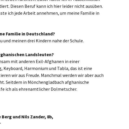
ert. Diesen Beruf kann ich hier leider nicht ausüben.
venbroich
ste ich jede Arbeit annehmen, um meine Familie in
an
ne Familie in Deutschland?
minkeln
au und meinen drei Kindern nahe der Schule.
ligenhaus
fghanischen Landsleuten?
den
insam mit anderen Exil-Afghanen in einer
g, Keyboard, Harmonium und Tabla, das ist eine
kelhoven
ieren wir aus Freude. Manchmal werden wir aber auch
ht. Seitdem in Mönchengladbach afghanische
ckeswagen
fe ich als ehrenamtlicher Dolmetscher.
hen
rst
 Berg und Nils Zander, 8b,
r
kar