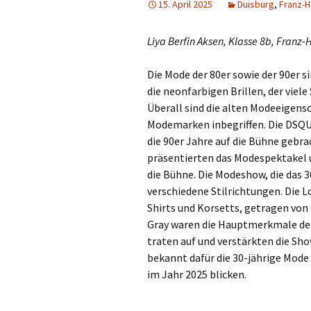
15. April 2025
Duisburg
,
Franz-
Din
Liya Berfin Aksen, Klasse 8b, Fran
Do
Die Mode der 80er sowie der 90er 
Dui
die neonfarbigen Brillen, der viel
Überall sind die alten Modeeigens
Düs
Modemarken inbegriffen. Die DSQ
die 90er Jahre auf die Bühne gebra
Emm
präsentierten das Modespektakel 
die Bühne. Die Modeshow, die das 3
Erk
verschiedene Stilrichtungen. Die 
Shirts und Korsetts, getragen von
Erk
Gray waren die Hauptmerkmale der 
Gel
traten auf und verstärkten die Sho
bekannt dafür die 30-jährige Mode
Go
im Jahr 2025 blicken.
Gre