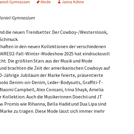
Haniel-Gymnasium
Mode
Janna Kühne
slaken
z-Haniel-Gymnasium
rmagen
sind die neuen Trendsetter. Der Cowboy-/Westernlook,
sburg
e Schmuck.
chaften in den neuen Kollektionen der verschiedenen
seldorf
UARED2-Fall-Winter-Modeshow 2025 hat eindrucksvoll
cht. Die größten Stars aus der Musik und Mode
erich
und brachten die Zeit der amerikanischen Cowboys auf
0-Jährige Jubiläum der Marke feierte, präsentierte
elenz
Looks Denim-on-Denim, Leder-Bodysuits, Graffiti-T-
 Naomi Campbell, Alex Consani, Irina Shayk, Amelia
rath
Kollektion. Auch die Musikerinnen Doechii und JT
dern
w. Promis wie Rihanna, Bella Hadid und Dua Lipa sind
 Marke zu tragen. Diese Mode lässt sich immer mehr
ch
frath