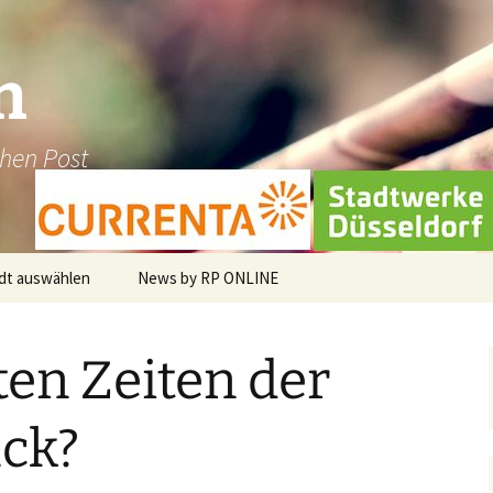
n
chen Post
dt auswählen
News by RP ONLINE
en
ten Zeiten der
dburg-Hau
holt
ck?
üggen