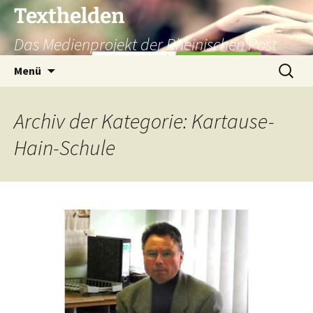
Texthelden
Das Medienprojekt der Rheinischen Post
Zum
Suchen
Menü
Inhalt
nach:
springen
Archiv der Kategorie: Kartause-
Hain-Schule