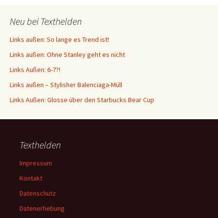
Neu bei Texthelden
Links außen: So lange es Trend ist!
Links außen: Ohne Stanley geht es nicht
Links Außen: 6-7?!
Links außen – Stylisher Balenciaga-Müll
Links Außen: Glosse über den Starbucks Bear Cup
Texthelden
Impressum
Kontakt
Datenschutz
Datenerhebung